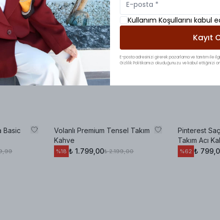
Kullanım Koşullarını kabul 
Kayıt O
E-posta adresinizi girerek pazarlama ve tanıtım ile ilgi
Gizlilik Politikamızı okuduğunuzu ve kabul ettiğinizi on
 Basic
Volanlı Premium Tensel Takım
Pinterest Sa
Kahve
Takım Acı K
₺ 1.799,00
₺ 799,
9,99
₺ 2.199,00
%
18
%
62