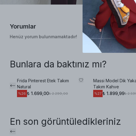
Yorumlar
Henüz yorum bulunmamaktadır!
Bunlara da baktınız mı?
Frida Pinterest Etek Takım
Massi Model Dik Yaka
Natural
Takım Kahve
₺ 1.699,00
₺ 1.899,99
₺ 2.299,00
₺ 2.59
%
26
%
27
En son görüntüledikleriniz