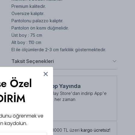
Premium kalitedir.
Oversize kalıptır.
Pantolonu palazzo kalıptır.
Pantolon ön kısmı düğmelidir.
Üst boy : 75 cm
Alt boy : 110 cm
El ile ölçümlerde 2-3 cm farklılık göstermektedir.
Taksit Seçenekleri
şe Özel
NuuWears App Yayında
App Store veya Play Store'dan indirip App'e
DİRİM
özel indirimlerden her zaman
faydalanabilirsiniz
Şimdi İndirin!
 kodunu öğrenmek ve
için kaydolun.
Tüm siparişlerde 3000 TL üzeri
kargo ücretsiz!