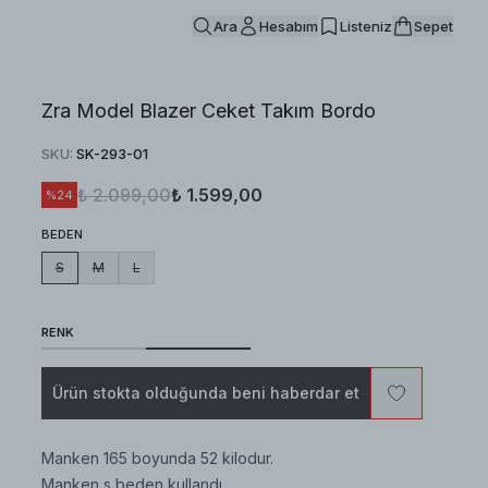
Ara
Hesabım
Listeniz
Sepet
Zra Model Blazer Ceket Takım Bordo
SKU
:
SK-293-01
₺ 2.099,00
₺ 1.599,00
%
24
BEDEN
S
M
L
RENK
Ürün stokta olduğunda beni haberdar et
Manken 165 boyunda 52 kilodur.
Manken s beden kullandı.