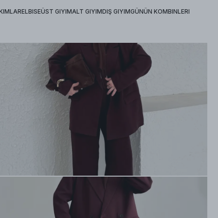
KIMLAR
ELBISE
ÜST GIYIM
ALT GIYIM
DIŞ GIYIM
GÜNÜN KOMBINLERI