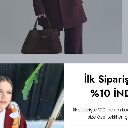
İlk Sipari
%10 İN
İlk siparişte %10 indirim
size özel teklifler 