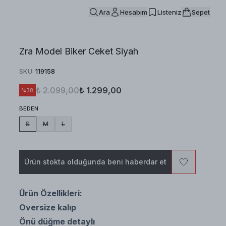
Ara
Hesabım
Listeniz
Sepet
Zra Model Biker Ceket Siyah
SKU
:
119158
₺ 2.099,00
₺ 1.299,00
%
38
BEDEN
S
M
L
Ürün stokta olduğunda beni haberdar et
Ürün Özellikleri:
Oversize kalıp
Önü düğme detaylı