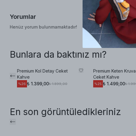
Yorumlar
Henüz yorum bulunmamaktadır!
Bunlara da baktınız mı?
Premium Kol Detay Ceket
Premium Keten Kruva
Kahve
Ceket Kahve
₺ 1.399,00
₺ 1.499,00
₺ 1.899,00
₺ 1.9
%
26
%
25
En son görüntüledikleriniz