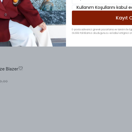
Kullanım Koşullarını kabul 
Kayıt O
E-posta adresinizi girerek pazarlama ve tanıtım ile ilgi
Gizlilik Politikamızı okuduğunuzu ve kabul ettiğinizi on
ze Blazer
99,00