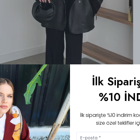
İlk Sipari
%10 İN
İlk siparişte %10 indirim
size özel teklifler 