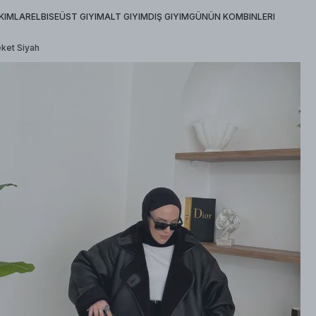
KIMLAR
ELBISE
ÜST GIYIM
ALT GIYIM
DIŞ GIYIM
GÜNÜN KOMBINLERI
ket Siyah