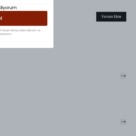
ediyorum
Yorum Ekle
l
li iletişim almayı kabul edersiniz ve
aylarsınız.