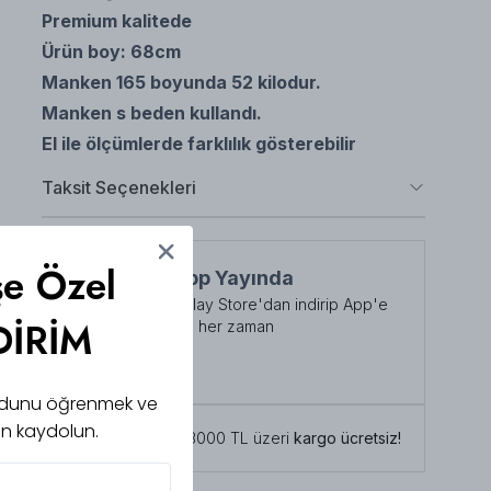
Premium kalitede
Ürün boy: 68cm
Manken 165 boyunda 52 kilodur.
Manken s beden kullandı.
El ile ölçümlerde farklılık gösterebilir
Taksit Seçenekleri
şe Özel
NuuWears App Yayında
App Store veya Play Store'dan indirip App'e
DİRİM
özel indirimlerden her zaman
faydalanabilirsiniz
Şimdi İndirin!
 kodunu öğrenmek ve
için kaydolun.
Tüm siparişlerde 3000 TL üzeri
kargo ücretsiz!