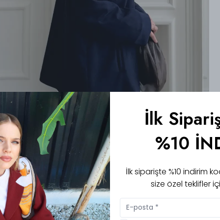
İlk Sipari
%10 İN
İlk siparişte %10 indirim
size özel teklifler 