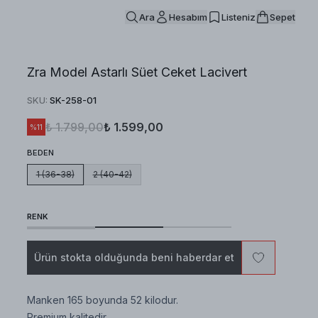
Ara
Hesabım
Listeniz
Sepet
Zra Model Astarlı Süet Ceket Lacivert
SKU
:
SK-258-01
₺ 1.799,00
₺ 1.599,00
%
11
BEDEN
1 (36-38)
2 (40-42)
RENK
Ürün stokta olduğunda beni haberdar et
Manken 165 boyunda 52 kilodur.
Premium kalitedir.