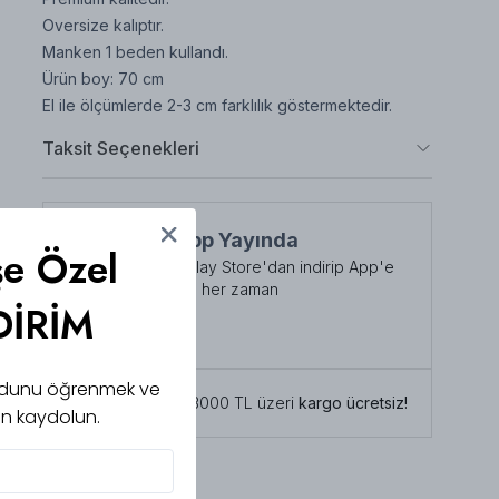
Oversize kalıptır.
Manken 1 beden kullandı.
Ürün boy: 70 cm
El ile ölçümlerde 2-3 cm farklılık göstermektedir.
Taksit Seçenekleri
NuuWears App Yayında
şe Özel
App Store veya Play Store'dan indirip App'e
özel indirimlerden her zaman
DİRİM
faydalanabilirsiniz
Şimdi İndirin!
 kodunu öğrenmek ve
Tüm siparişlerde 3000 TL üzeri
kargo ücretsiz!
için kaydolun.