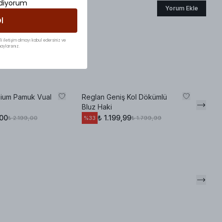
ediyorum
Yorum Ekle
l
li iletişim almayı kabul edersiniz ve
aylarsınız.
ium Pamuk Vual
Reglan Geniş Kol Dökümlü
Bluz Haki
,00
₺ 1.199,99
₺ 2.199,00
₺ 1.799,99
%
33