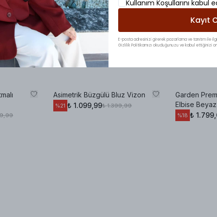
Kullanım Koşullarını kabul 
Kayıt O
E-posta adresinizi girerek pazarlama ve tanıtım ile ilgi
Gizlilik Politikamızı okuduğunuzu ve kabul ettiğinizi on
malı
Asimetrik Büzgülü Bluz Vizon
Garden Prem
Elbise Beyaz
₺ 1.099,99
₺ 1.399,99
%
21
₺ 1.799
99,99
%
18