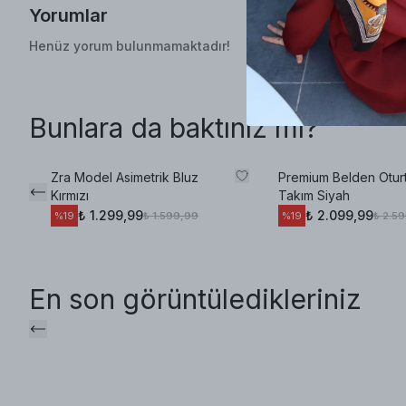
Yorumlar
Henüz yorum bulunmamaktadır!
Bunlara da baktınız mı?
Zra Model Asimetrik Bluz
Premium Belden Oturt
Kırmızı
Takım Siyah
₺ 1.299,99
₺ 2.099,99
₺ 1.599,99
₺ 2.5
%
19
%
19
En son görüntüledikleriniz