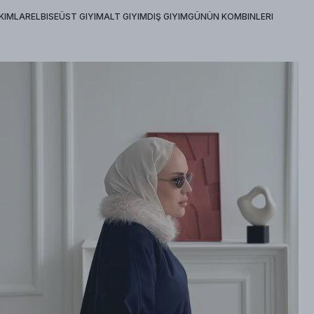
KIMLAR
ELBISE
ÜST GIYIM
ALT GIYIM
DIŞ GIYIM
GÜNÜN KOMBINLERI