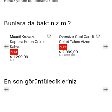
Henüz yorum bulunmamaktadır!
Bunlara da baktınız mı?
Muadil Kruvaze
Oversize Cool Garnili
Zr
Kapama Keten Ceket
Ceket Takım Vizon
Dü
Kahve
Gö
%
22
₺ 2.099,00
%
24
%
₺ 2.699,00
₺ 1.299,99
₺ 
₺ 1.699,99
₺ 
En son görüntüledikleriniz