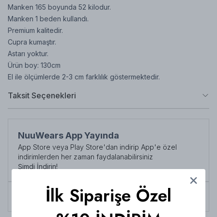
Manken 165 boyunda 52 kilodur.
Manken 1 beden kullandı.
Premium kalitedir.
Cupra kumaştır.
Astarı yoktur.
Ürün boy: 130cm
El ile ölçümlerde 2-3 cm farklılık göstermektedir.
Taksit Seçenekleri
NuuWears App Yayında
App Store veya Play Store'dan indirip App'e özel
indirimlerden her zaman faydalanabilirsiniz
Şimdi İndirin!
İlk Siparişe Özel
Tüm siparişlerde 3000 TL üzeri
kargo ücretsiz!