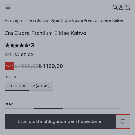
Ana Sayfa
Tesettür Üst Giyim
Zra Cupra Premium Elbise Kahve
Zra Cupra Premium Elbise Kahve
(
5
)
SKU
:
SK-87-02
₺ 1.899,00
₺ 1.199,00
%
37
BEDEN
1 (36-38)
2 (40-42)
RENK
Ürün stokta olduğunda beni haberdar et