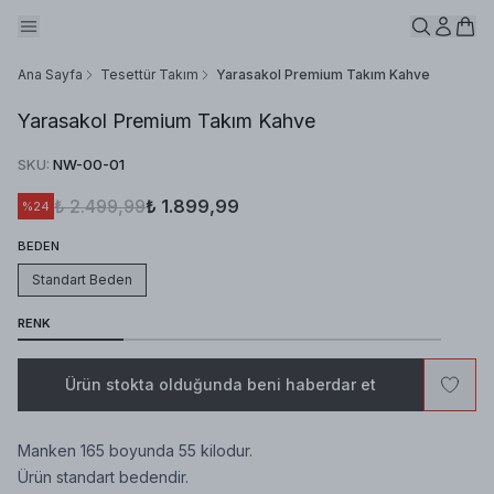
Ana Sayfa
Tesettür Takım
Yarasakol Premium Takım Kahve
Yarasakol Premium Takım Kahve
SKU
:
NW-00-01
₺ 2.499,99
₺ 1.899,99
%
24
BEDEN
Standart Beden
RENK
Ürün stokta olduğunda beni haberdar et
Manken 165 boyunda 55 kilodur.
Ürün standart bedendir.