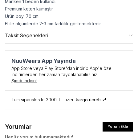
Manken 1 beden kullandı.
Premium keten kumaştır.
Ürün boy: 70 cm
El ile ölçümlerde 2-3 cm farklılık göstermektedir.
Taksit Seçenekleri
NuuWears App Yayında
App Store veya Play Store'dan indirip App'e özel
indirimlerden her zaman faydalanabilirsiniz
Şimdi İndirin!
İlk Siparişe Özel
Tüm siparişlerde 3000 TL üzeri
kargo ücretsiz!
%10 İNDİRİM
Yorumlar
Yorum Ekle
İlk siparişte %10 indirim kodunu öğrenmek ve
Henüz yorum bulunmamaktadır!