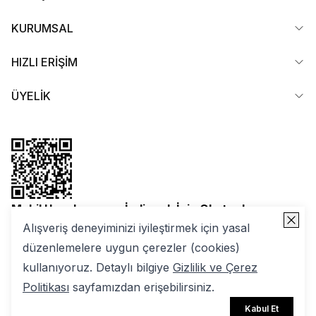
KURUMSAL
HIZLI ERİŞİM
ÜYELİK
Mobil Uygulamamızı İndirmek İçin Okutun!
Alışveriş deneyiminizi iyileştirmek için yasal
düzenlemelere uygun çerezler (cookies)
kullanıyoruz. Detaylı bilgiye
Gizlilik ve Çerez
Politikası
sayfamızdan erişebilirsiniz.
2025 Nuuwears. Tüm Hakları Saklıdır | ikas E-ticaret
Kabul Et