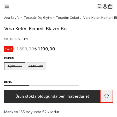
Ana Sayfa
Tesettür Dış Giyim
Tesettür Ceket
Vera Keten Kemerli Bl
Vera Keten Kemerli Blazer Bej
SKU
:
SK-25-01
₺ 1.699,00
₺ 1.199,00
%
29
BEDEN
1 (36-38)
2 (40-42)
RENK
Ürün stokta olduğunda beni haberdar et
Manken 165 boyunda 52 kilodur.