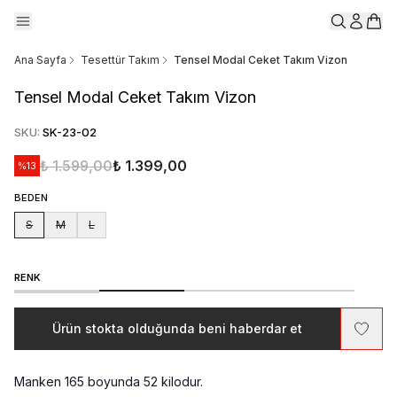
Ana Sayfa
Tesettür Takım
Tensel Modal Ceket Takım Vizon
Tensel Modal Ceket Takım Vizon
SKU
:
SK-23-02
₺ 1.599,00
₺ 1.399,00
%
13
BEDEN
S
M
L
RENK
Ürün stokta olduğunda beni haberdar et
Manken 165 boyunda 52 kilodur.