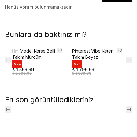
Henüz yorum bulunmamaktadır!
Bunlara da baktınız mı?
Hm Model Korse Belli
Pinterest Vibe Keten
Pr
Takım Mürdüm
Takım Beyaz
Ta
%
24
%
25
%
₺ 1.599,99
₺ 1.799,99
₺ 
₺ 2.099,99
₺ 2.399,99
₺ 
En son görüntüledikleriniz