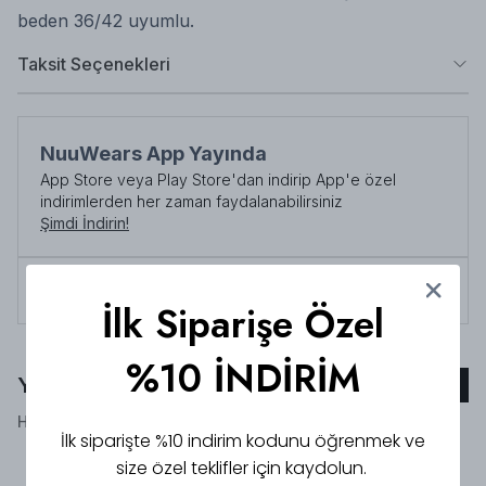
beden 36/42 uyumlu.
Taksit Seçenekleri
NuuWears App Yayında
App Store veya Play Store'dan indirip App'e özel
indirimlerden her zaman faydalanabilirsiniz
Şimdi İndirin!
Tüm siparişlerde 3000 TL üzeri
kargo ücretsiz!
İlk Siparişe Özel
%10 İNDİRİM
Yorumlar
Yorum Ekle
Henüz yorum bulunmamaktadır!
İlk siparişte %10 indirim kodunu öğrenmek ve
size özel teklifler için kaydolun.