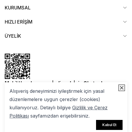
KURUMSAL
HIZLI ERİŞİM
ÜYELİK
Mobil Uygulamamızı İndirmek İçin Okutun!
Alışveriş deneyiminizi iyileştirmek için yasal
düzenlemelere uygun çerezler (cookies)
kullanıyoruz. Detaylı bilgiye
Gizlilik ve Çerez
Politikası
sayfamızdan erişebilirsiniz.
2025 Nuuwears. Tüm Hakları Saklıdır | ikas E-ticaret
Kabul Et
Altyapısıyla Hazırlanmıştır.