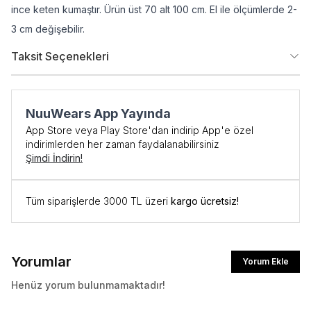
ince keten kumaştır. Ürün üst 70 alt 100 cm. El ile ölçümlerde 2-
3 cm değişebilir.
Taksit Seçenekleri
NuuWears App Yayında
App Store veya Play Store'dan indirip App'e özel
indirimlerden her zaman faydalanabilirsiniz
Şimdi İndirin!
Tüm siparişlerde 3000 TL üzeri
kargo ücretsiz!
İlk Siparişe Özel
%10 İNDİRİM
Yorumlar
Yorum Ekle
Henüz yorum bulunmamaktadır!
İlk siparişte %10 indirim kodunu öğrenmek ve