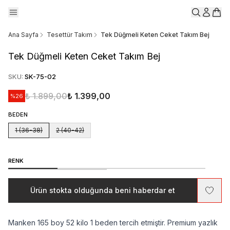
Ana Sayfa
Tesettür Takım
Tek Düğmeli Keten Ceket Takım Bej
Tek Düğmeli Keten Ceket Takım Bej
SKU
:
SK-75-02
₺ 1.899,00
₺ 1.399,00
%
26
BEDEN
1 (36-38)
2 (40-42)
RENK
Ürün stokta olduğunda beni haberdar et
Manken 165 boy 52 kilo 1 beden tercih etmiştir. Premium yazlık