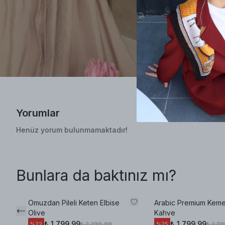
Yorumlar
Henüz yorum bulunmamaktadır!
Bunlara da baktınız mı?
Omuzdan Pileli Keten Elbise
Arabic Premium Kemer
Olive
Kahve
₺ 1.799,99
₺ 1.799,99
₺ 2.299,99
₺ 2.3
%
22
%
25