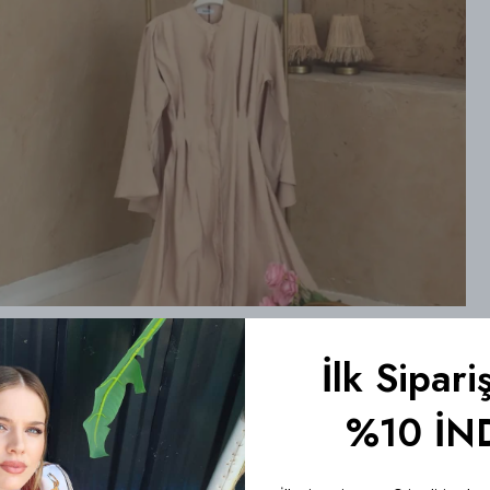
İlk Sipari
%10 İN