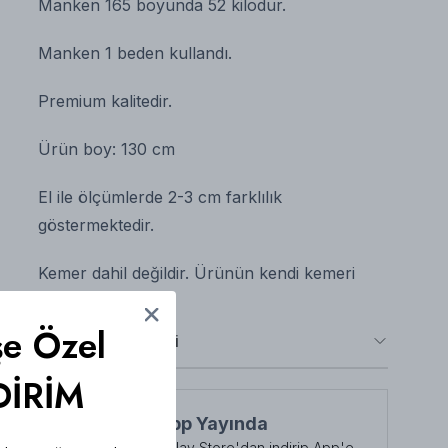
Manken 165 boyunda 52 kilodur.
Manken 1 beden kullandı.
Premium kalitedir.
Ürün boy: 130 cm
El ile ölçümlerde 2-3 cm farklılık
göstermektedir.
Kemer dahil değildir. Ürünün kendi kemeri
mevcuttur.
şe Özel
Taksit Seçenekleri
DİRİM
NuuWears App Yayında
App Store veya Play Store'dan indirip App'e