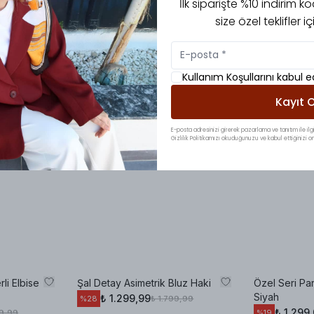
İlk siparişte %10 indirim
size özel teklifler 
Kullanım Koşullarını kabul 
Kayıt O
E-posta adresinizi girerek pazarlama ve tanıtım ile ilgi
Gizlilik Politikamızı okuduğunuzu ve kabul ettiğinizi on
li Elbise
Şal Detay Asimetrik Bluz Haki
Özel Seri Par
Siyah
₺ 1.299,99
₺ 1.799,99
%
28
₺ 1.299
99,99
%
19