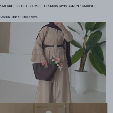
KIMLAR
ELBISE
ÜST GIYIM
ALT GIYIM
DIŞ GIYIM
GÜNÜN KOMBINLERI
Pelerin Elbise Sütlü Kahve