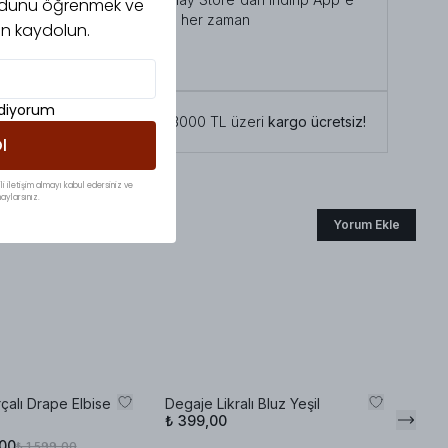
 kodunu öğrenmek ve
özel indirimlerden her zaman
için kaydolun.
faydalanabilirsiniz
Şimdi İndirin!
ediyorum
Tüm siparişlerde 3000 TL üzeri
kargo ücretsiz!
l
li iletişim almayı kabul edersiniz ve
aylarsınız.
Yorum Ekle
çalı Drape Elbise
Degaje Likralı Bluz Yeşil
Şal 
₺ 399,00
Haki
,00
₺ 1.599,00
%
19