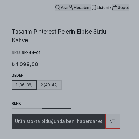
Ara
Hesabım
Listeniz
Sepet
Tasarım Pinterest Pelerin Elbise Sütlü
Kahve
SKU
:
SK-44-01
₺ 1.099,00
BEDEN
1 (36-38)
2 (40-42)
RENK
Ürün stokta olduğunda beni haberdar et