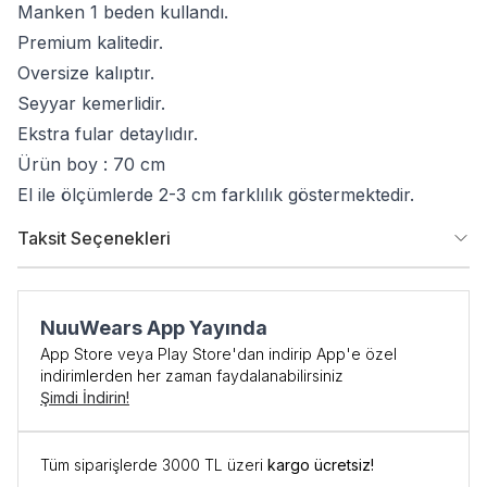
Manken 1 beden kullandı.
Premium kalitedir.
Oversize kalıptır.
Seyyar kemerlidir.
Ekstra fular detaylıdır.
Ürün boy : 70 cm
El ile ölçümlerde 2-3 cm farklılık göstermektedir.
Taksit Seçenekleri
NuuWears App Yayında
App Store veya Play Store'dan indirip App'e özel
indirimlerden her zaman faydalanabilirsiniz
İlk Siparişe Özel
Şimdi İndirin!
%10 İNDİRİM
Tüm siparişlerde 3000 TL üzeri
kargo ücretsiz!