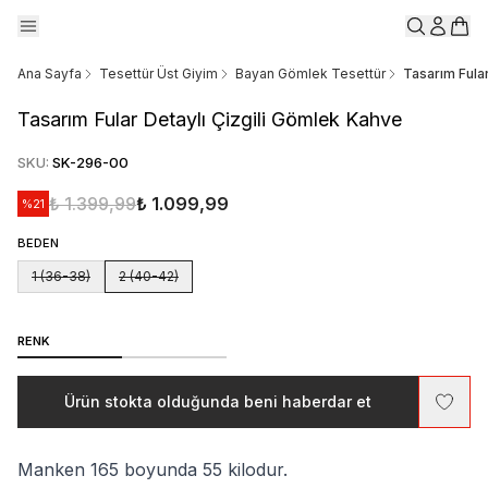
Ana Sayfa
Tesettür Üst Giyim
Bayan Gömlek Tesettür
Tasarım Fular
Tasarım Fular Detaylı Çizgili Gömlek Kahve
SKU
:
SK-296-00
₺ 1.399,99
₺ 1.099,99
%
21
BEDEN
1 (36-38)
2 (40-42)
RENK
Ürün stokta olduğunda beni haberdar et
Manken 165 boyunda 55 kilodur.