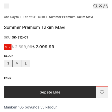
Ana Sayfa
Tesettür Takım
Summer Premium Takım Mavi
Summer Premium Takım Mavi
SKU
:
SK-312-01
₺ 2.599,99
₺ 2.099,99
%
19
BEDEN
S
M
L
RENK
Sepete Ekle
Manken 165 boyunda 55 kilodur.