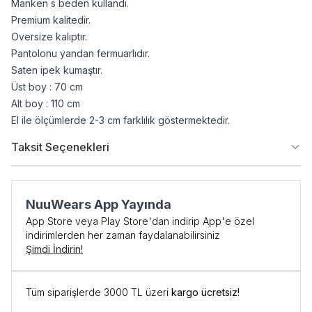
Manken s beden kullandı.
Premium kalitedir.
Oversize kalıptır.
Pantolonu yandan fermuarlıdır.
Saten ipek kumaştır.
Üst boy : 70 cm
Alt boy : 110 cm
El ile ölçümlerde 2-3 cm farklılık göstermektedir.
Taksit Seçenekleri
NuuWears App Yayında
App Store veya Play Store'dan indirip App'e özel
indirimlerden her zaman faydalanabilirsiniz
Şimdi İndirin!
İlk Siparişe Özel
%10 İNDİRİM
Tüm siparişlerde 3000 TL üzeri
kargo ücretsiz!