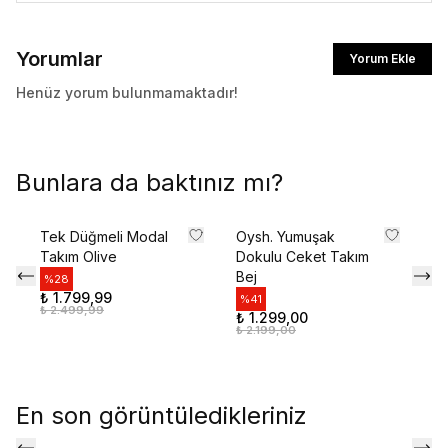
İlk siparişte %10 indirim kodunu öğrenmek ve
Yorumlar
Yorum Ekle
size özel teklifler için kaydolun.
Henüz yorum bulunmamaktadır!
Kullanım Koşullarını kabul ediyorum
Bunlara da baktınız mı?
Kayıt Ol
E-posta adresinizi girerek pazarlama ve tanıtım ile ilgili iletişim almayı kabul edersiniz ve
Tek Düğmeli Modal
Oysh. Yumuşak
Şa
Gizlilik Politikamızı okuduğunuzu ve kabul ettiğinizi onaylarsınız.
Takım Olive
Dokulu Ceket Takım
Ol
Bej
%
28
%
₺ 1.799,99
₺ 
%
41
₺ 2.499,99
₺ 
₺ 1.299,00
₺ 2.199,00
En son görüntüledikleriniz