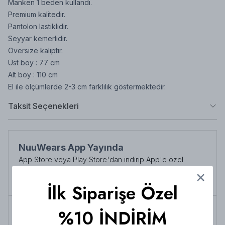
Manken 1 beden kullandı.
Premium kalitedir.
Pantolon lastiklidir.
Seyyar kemerlidir.
Oversize kalıptır.
Üst boy : 77 cm
Alt boy : 110 cm
El ile ölçümlerde 2-3 cm farklılık göstermektedir.
Taksit Seçenekleri
NuuWears App Yayında
App Store veya Play Store'dan indirip App'e özel
indirimlerden her zaman faydalanabilirsiniz
Şimdi İndirin!
İlk Siparişe Özel
%10 İNDİRİM
Tüm siparişlerde 3000 TL üzeri
kargo ücretsiz!