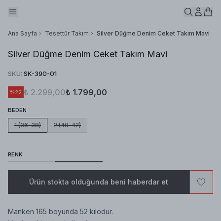
Ana Sayfa
Tesettür Takım
Silver Düğme Denim Ceket Takım Mavi
Silver Düğme Denim Ceket Takım Mavi
SKU
:
SK-390-01
₺ 2.299,00
₺ 1.799,00
%
22
BEDEN
1 (36-38)
2 (40-42)
RENK
Ürün stokta olduğunda beni haberdar et
Manken 165 boyunda 52 kilodur.