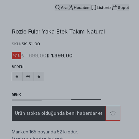
Ara
Hesabım
Listeniz
Sepet
Rozie Fular Yaka Etek Takım Natural
SKU
:
SK-51-00
₺ 1.699,00
₺ 1.399,00
%
18
BEDEN
S
M
L
RENK
Ürün stokta olduğunda beni haberdar et
Manken 165 boyunda 52 kilodur.