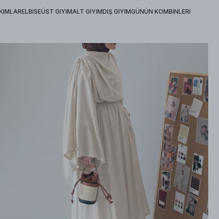
KIMLAR
ELBISE
ÜST GIYIM
ALT GIYIM
DIŞ GIYIM
GÜNÜN KOMBINLERI