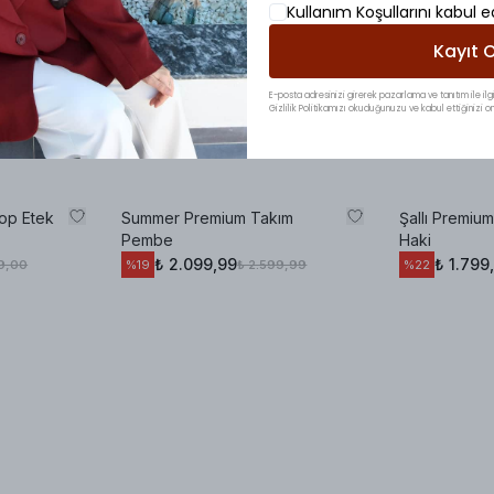
Kullanım Koşullarını kabul 
Kayıt O
E-posta adresinizi girerek pazarlama ve tanıtım ile ilgi
Gizlilik Politikamızı okuduğunuzu ve kabul ettiğinizi on
op Etek
Summer Premium Takım
Şallı Premium
Pembe
Haki
₺ 2.099,99
₺ 1.799
9,00
₺ 2.599,99
%
19
%
22