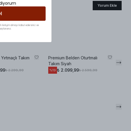
ediyorum
Yorum Ekle
l
li iletişim almayı kabul edersiniz ve
aylarsınız.
 Yırtmaçlı Takım
Premium Belden Oturtmalı
Ross
Takım Siyah
Takı
,99
₺ 2.099,99
₺ 2.299,99
₺ 2.599,99
%
19
%
36