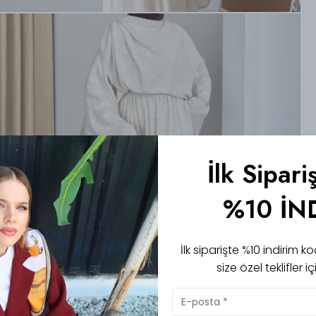
İlk Sipari
%10 İN
İlk siparişte %10 indirim
size özel teklifler 