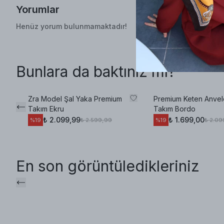
Yorumlar
Henüz yorum bulunmamaktadır!
Bunlara da baktınız mı?
Zra Model Şal Yaka Premium
Premium Keten Anvel
Takım Ekru
Takım Bordo
₺ 2.099,99
₺ 1.699,00
₺ 2.599,99
₺ 2.09
%
19
%
19
En son görüntüledikleriniz