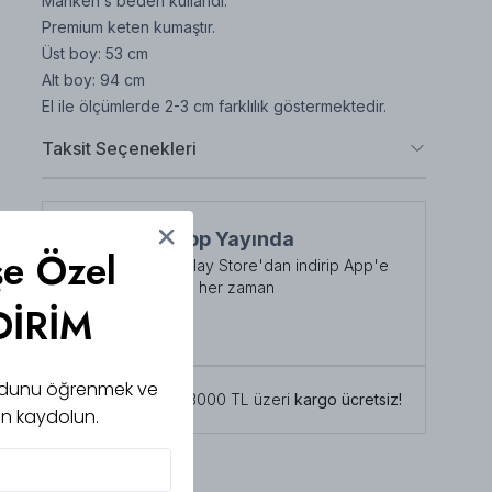
Manken s beden kullandı.
Premium keten kumaştır.
Üst boy: 53 cm
Alt boy: 94 cm
El ile ölçümlerde 2-3 cm farklılık göstermektedir.
Taksit Seçenekleri
NuuWears App Yayında
şe Özel
App Store veya Play Store'dan indirip App'e
özel indirimlerden her zaman
DİRİM
faydalanabilirsiniz
Şimdi İndirin!
 kodunu öğrenmek ve
Tüm siparişlerde 3000 TL üzeri
kargo ücretsiz!
için kaydolun.