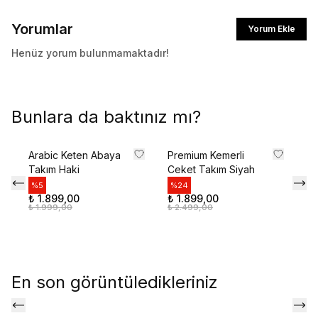
Yorumlar
Yorum Ekle
Henüz yorum bulunmamaktadır!
Bunlara da baktınız mı?
Arabic Keten Abaya
Premium Kemerli
Yı
Takım Haki
Ceket Takım Siyah
Ta
%
5
%
24
%
₺ 1.899,00
₺ 1.899,00
₺ 
₺ 1.999,00
₺ 2.499,00
₺ 
En son görüntüledikleriniz