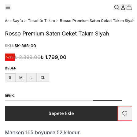
Ana Sayfa
Tesettür Takım
Rosso Premium Saten Ceket Takım Siyah
Rosso Premium Saten Ceket Takım Siyah
SKU
:
SK-368-00
₺ 2.399,00
₺ 1.799,00
%
25
BEDEN
S
M
L
XL
RENK
Sepete Ekle
Manken 165 boyunda 52 kilodur.