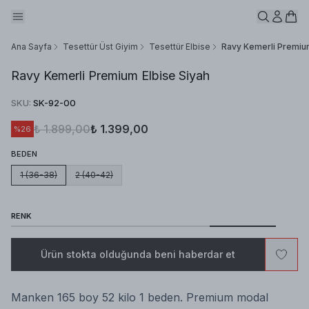
Ana Sayfa
Tesettür Üst Giyim
Tesettür Elbise
Ravy Kemerli Premium
Ravy Kemerli Premium Elbise Siyah
SKU
:
SK-92-00
₺ 1.899,00
₺ 1.399,00
%
26
BEDEN
1 (36-38)
2 (40-42)
RENK
Ürün stokta olduğunda beni haberdar et
Manken 165 boy 52 kilo 1 beden. Premium modal