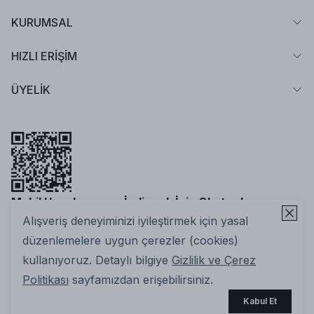
KURUMSAL
HIZLI ERİŞİM
ÜYELİK
Mobil Uygulamamızı İndirmek İçin Okutun!
Alışveriş deneyiminizi iyileştirmek için yasal
düzenlemelere uygun çerezler (cookies)
kullanıyoruz. Detaylı bilgiye
Gizlilik ve Çerez
Politikası
sayfamızdan erişebilirsiniz.
2025 Nuuwears. Tüm Hakları Saklıdır | ikas E-ticaret
Kabul Et