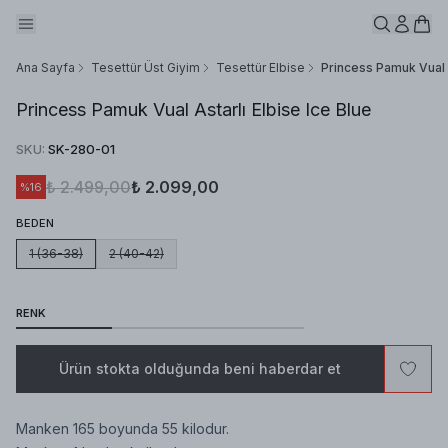
Ana Sayfa
Tesettür Üst Giyim
Tesettür Elbise
Princess Pamuk Vual A
Princess Pamuk Vual Astarlı Elbise Ice Blue
SKU
:
SK-280-01
₺ 2.499,00
₺ 2.099,00
%
16
BEDEN
1 (36-38)
2 (40-42)
RENK
Ürün stokta olduğunda beni haberdar et
Manken 165 boyunda 55 kilodur.