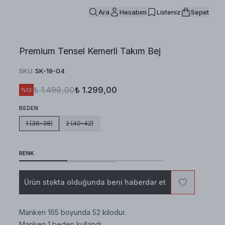
Ara
Hesabım
Listeniz
Sepet
Premium Tensel Kemerli Takım Bej
SKU
:
SK-19-04
₺ 1.499,00
₺ 1.299,00
%
13
BEDEN
1 (36-38)
2 (40-42)
RENK
Ürün stokta olduğunda beni haberdar et
Manken 165 boyunda 52 kilodur.
Manken 1 beden kullandı.