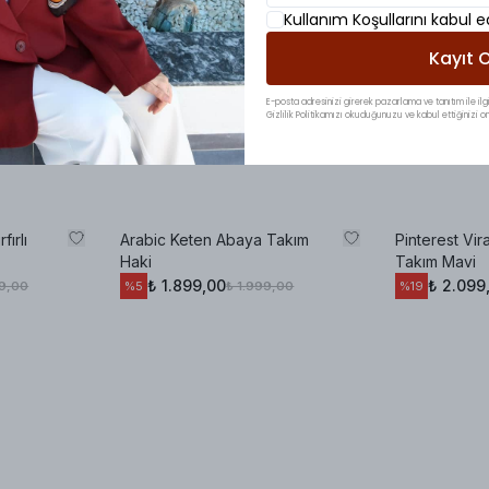
Kullanım Koşullarını kabul 
Kayıt O
E-posta adresinizi girerek pazarlama ve tanıtım ile ilgi
Gizlilik Politikamızı okuduğunuzu ve kabul ettiğinizi on
fırlı
Arabic Keten Abaya Takım
Pinterest Vir
Haki
Takım Mavi
₺ 1.899,00
₺ 2.099
99,00
₺ 1.999,00
%
5
%
19