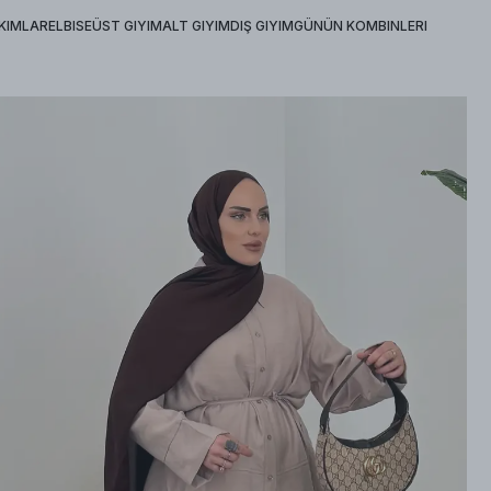
KIMLAR
ELBISE
ÜST GIYIM
ALT GIYIM
DIŞ GIYIM
GÜNÜN KOMBINLERI