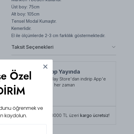
Üst boy: 75cm
Alt boy: 105cm
Tensel Modal Kumaştır.
Kemerlidir.
El ile ölçümlerde 2-3 cm farklılık göstermektedir.
Taksit Seçenekleri
şe Özel
NuuWears App Yayında
App Store veya Play Store'dan indirip App'e
özel indirimlerden her zaman
DİRİM
faydalanabilirsiniz
Şimdi İndirin!
 kodunu öğrenmek ve
için kaydolun.
Tüm siparişlerde 3000 TL üzeri
kargo ücretsiz!