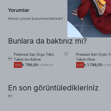
Yorumlar
Henüz yorum bulunmamaktadır!
Bunlara da baktınız mı?
Pinterest Saç Örgü Triko
Premium Seri Oysh. Fır
Takım Acı Kahve
Takım Olive
₺ 799,00
₺ 1.799,00
₺ 2.099,00
₺ 2.3
%
62
%
25
En son görüntüledikleriniz