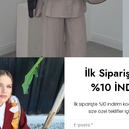
İlk Sipari
%10 İN
İlk siparişte %10 indirim
size özel teklifler 