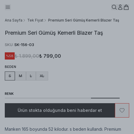
Ana Sayfa
Tek Fiyat
Premium Seri Gümüş Kemerli Blazer Taş
Premium Seri Gümüş Kemerli Blazer Taş
SKU
:
SK-156-03
₺ 1.899,00
₺ 799,00
%
58
BEDEN
S
M
L
XL
RENK
Ürün stokta olduğunda beni haberdar et
Manken 165 boyunda 52 kilodur. s beden kullandı. Premium