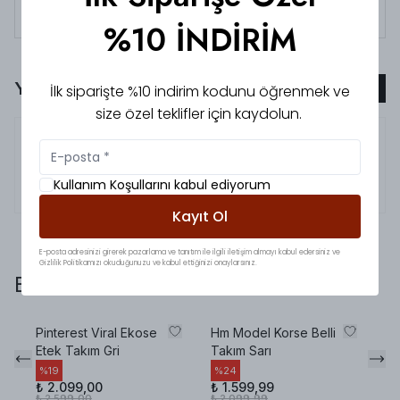
Tüm siparişlerde 3000 TL üzeri
kargo ücretsiz!
%10 İNDİRİM
Yorumlar
İlk siparişte %10 indirim kodunu öğrenmek ve
Yorum Ekle
size özel teklifler için kaydolun.
5.0
Gamze
K.
Kumaş dokusu
Kullanım Koşullarını kabul ediyorum
Kumaşı çok güzel teşekkür ederim nuu kalitesi 🥰🥰
Kayıt Ol
E-posta adresinizi girerek pazarlama ve tanıtım ile ilgili iletişim almayı kabul edersiniz ve
Gizlilik Politikamızı okuduğunuzu ve kabul ettiğinizi onaylarsınız.
Bunlara da baktınız mı?
Pinterest Viral Ekose
Hm Model Korse Belli
Pr
Etek Takım Gri
Takım Sarı
Ot
%
19
%
24
%
₺ 2.099,00
₺ 1.599,99
₺ 
₺ 2.599,00
₺ 2.099,99
₺ 