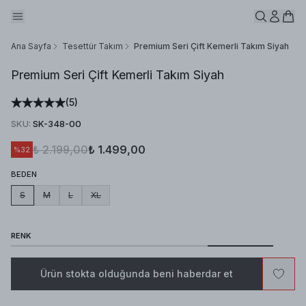
Ana Sayfa
Tesettür Takım
Premium Seri Çift Kemerli Takım Siyah
Premium Seri Çift Kemerli Takım Siyah
(
5
)
SKU
:
SK-348-00
₺ 2.199,00
₺ 1.499,00
%
32
BEDEN
S
M
L
XL
RENK
Ürün stokta olduğunda beni haberdar et