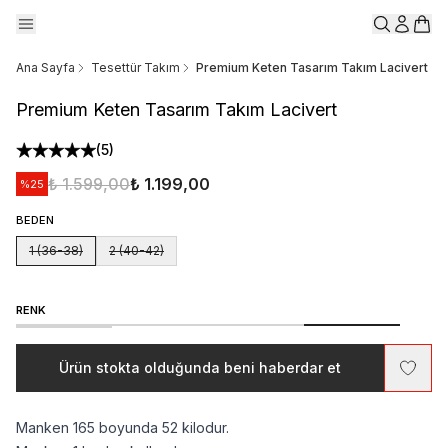
Ana Sayfa
Tesettür Takım
Premium Keten Tasarım Takım Lacivert
Premium Keten Tasarım Takım Lacivert
(
5
)
₺ 1.599,00
₺ 1.199,00
%
25
BEDEN
1 (36-38)
2 (40-42)
RENK
Ürün stokta olduğunda beni haberdar et
Manken 165 boyunda 52 kilodur.