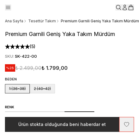
Ana Sayfa
Tesettür Takım
Premium Garnili Geniş Yaka Takım Mürdüm
Premium Garnili Geniş Yaka Takım Mürdüm
(
5
)
SKU
:
SK-422-00
₺ 2.499,00
₺ 1.799,00
%
28
BEDEN
1 (36-38)
2 (40-42)
RENK
Ürün stokta olduğunda beni haberdar et