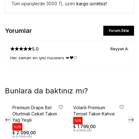
Tüm siparişlerde 3000 TL üzeri
kargo ücretsiz!
%10 İNDİRİM
Yorumlar
İlk siparişte %10 indirim kodunu öğrenmek ve
Yorum Ekle
size özel teklifler için kaydolun.
5.0
Reyyan
A.
Her zaman en iyisi nuuwers 💋❤️🤍
Kullanım Koşullarını kabul ediyorum
Kayıt Ol
E-posta adresinizi girerek pazarlama ve tanıtım ile ilgili iletişim almayı kabul edersiniz ve
Bunlara da baktınız mı?
Gizlilik Politikamızı okuduğunuzu ve kabul ettiğinizi onaylarsınız.
Premium Drape Bel
Volanlı Premium
Ek
Oturtmalı Ceket Takım
Tensel Takım Kahve
Et
Yağ Yeşili
%
18
%
₺ 1.799,00
₺ 
%
25
₺ 2.199,00
₺ 
₺ 2.099,00
₺ 2.799,00