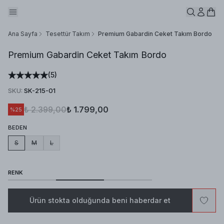
Ana Sayfa
Tesettür Takım
Premium Gabardin Ceket Takım Bordo
Premium Gabardin Ceket Takım Bordo
(
5
)
SKU
:
SK-215-01
₺ 2.399,00
₺ 1.799,00
%
25
BEDEN
S
M
L
RENK
Ürün stokta olduğunda beni haberdar et