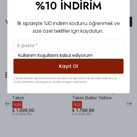
%10 İNDİRİM
Yorumlar
Yorum Ekle
İlk siparişte %10 indirim kodunu öğrenmek ve
size özel teklifler için kaydolun.
5.0
Hatice
M.
Kullanım Koşullarını kabul ediyorum
Kayıt Ol
Bunlara da baktınız mı?
E-posta adresinizi girerek pazarlama ve tanıtım ile ilgili iletişim almayı kabul edersiniz ve
Gizlilik Politikamızı okuduğunuzu ve kabul ettiğinizi onaylarsınız.
Yırtmaçlı Keten Natural
Şallı Premium Yırtmaçlı
Mü
Takım
Takım Butter Yellow
Ot
Ta
%
24
%
22
₺ 1.899,00
₺ 1.799,99
%
₺ 2.499,00
₺ 2.299,99
₺ 
₺ 