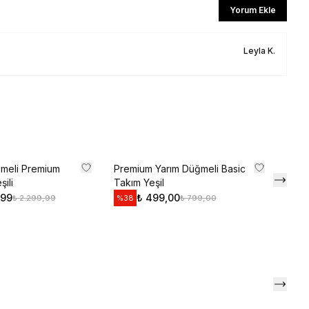
Yorum Ekle
ediyorum
l
Leyla
K.
li iletişim almayı kabul edersiniz ve
aylarsınız.
meli Premium
Premium Yarım Düğmeli Basic
Prem
ili
Takım Yeşil
Takı
,99
₺ 499,00
₺ 2.299,99
₺ 799,00
%
38
%
19