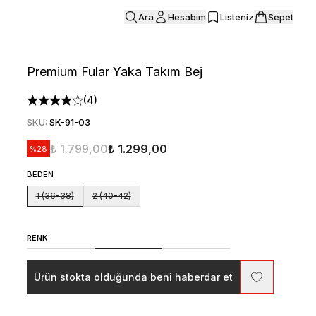
Ara
Hesabım
Listeniz
Sepet
Premium Fular Yaka Takım Bej
(
4
)
SKU
:
SK-91-03
₺ 1.799,00
₺ 1.299,00
%
28
BEDEN
1 (36-38)
2 (40-42)
RENK
Ürün stokta olduğunda beni haberdar et