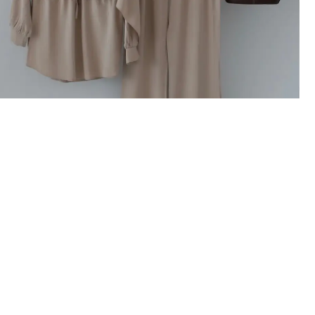
İlk Sipari
%10 İN
İlk siparişte %10 indirim
size özel teklifler 