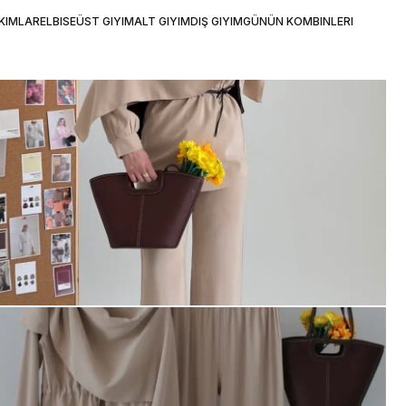
KIMLAR
ELBISE
ÜST GIYIM
ALT GIYIM
DIŞ GIYIM
GÜNÜN KOMBINLERI