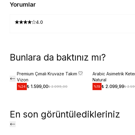
Yorumlar
4.0
Bunlara da baktınız mı?
Premium Çımalı Kruvaze Takım
Arabic Asimetrik Ket
Vizon
Natural
₺ 1.599,00
₺ 2.099,99
₺ 2.099,00
₺ 2.5
%
24
%
19
En son görüntüledikleriniz