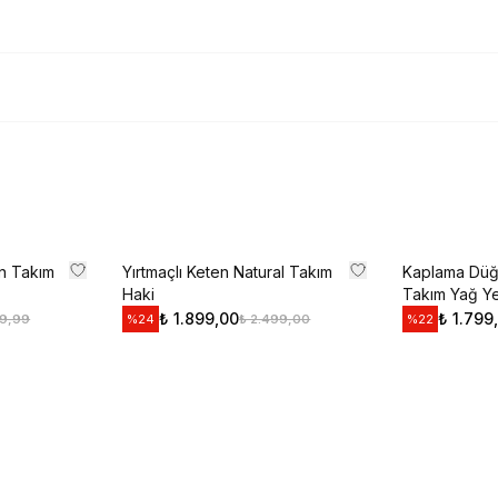
Kullanım Koşullarını kabul 
Kayıt O
E-posta adresinizi girerek pazarlama ve tanıtım ile ilgi
Gizlilik Politikamızı okuduğunuzu ve kabul ettiğinizi on
en Takım
Yırtmaçlı Keten Natural Takım
Kaplama Düğ
Haki
Takım Yağ Yeş
₺ 1.899,00
₺ 1.799
99,99
₺ 2.499,00
%
24
%
22