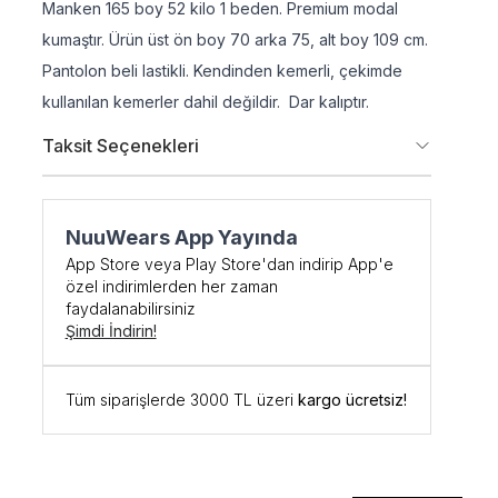
Manken 165 boy 52 kilo 1 beden. Premium modal
kumaştır. Ürün üst ön boy 70 arka 75, alt boy 109 cm.
Pantolon beli lastikli. Kendinden kemerli, çekimde
kullanılan kemerler dahil değildir. Dar kalıptır.
Taksit Seçenekleri
NuuWears App Yayında
App Store veya Play Store'dan indirip App'e
özel indirimlerden her zaman
şe Özel
faydalanabilirsiniz
Şimdi İndirin!
DİRİM
Tüm siparişlerde 3000 TL üzeri
kargo ücretsiz!
 kodunu öğrenmek ve
için kaydolun.