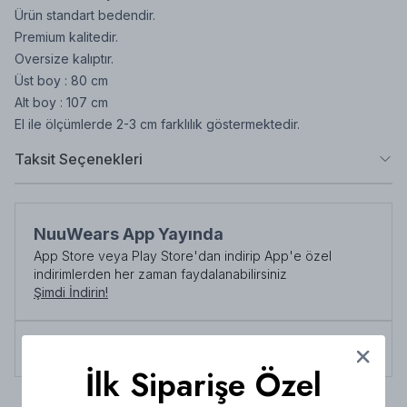
Ürün standart bedendir.
Premium kalitedir.
Oversize kalıptır.
Üst boy : 80 cm
Alt boy : 107 cm
El ile ölçümlerde 2-3 cm farklılık göstermektedir.
Taksit Seçenekleri
NuuWears App Yayında
App Store veya Play Store'dan indirip App'e özel
indirimlerden her zaman faydalanabilirsiniz
Şimdi İndirin!
Tüm siparişlerde 3000 TL üzeri
kargo ücretsiz!
İlk Siparişe Özel