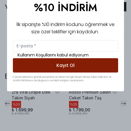
%10 İNDİRİM
Yorumlar
Yorum Ekle
İlk siparişte %10 indirim kodunu öğrenmek ve
5.0
Kübra
D.
size özel teklifler için kaydolun.
5.0
Elif
Y.
Kullanım Koşullarını kabul ediyorum
Kayıt Ol
Bunlara da baktınız mı?
E-posta adresinizi girerek pazarlama ve tanıtım ile ilgili iletişim almayı kabul edersiniz ve
Gizlilik Politikamızı okuduğunuzu ve kabul ettiğinizi onaylarsınız.
Zra Viral Drape Etek
Rosso Premium Saten
Lu
Takım Siyah
Ceket Takım Taş
Et
%
23
%
25
%
₺ 1.699,99
₺ 1.799,00
₺ 
₺ 2.199,99
₺ 2.399,00
₺ 