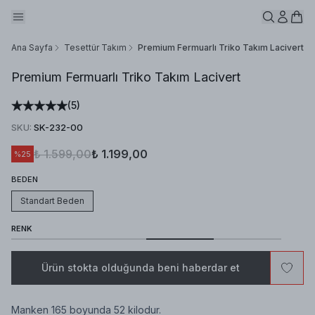
Ana Sayfa
Tesettür Takım
Premium Fermuarlı Triko Takım Lacivert
Premium Fermuarlı Triko Takım Lacivert
(
5
)
SKU
:
SK-232-00
₺ 1.599,00
₺ 1.199,00
%
25
BEDEN
Standart Beden
RENK
Ürün stokta olduğunda beni haberdar et
Manken 165 boyunda 52 kilodur.