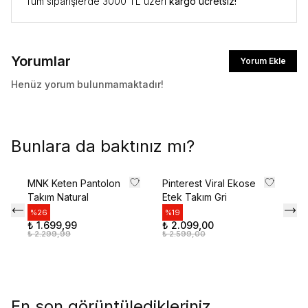
Tüm siparişlerde 3000 TL üzeri
kargo ücretsiz!
Yorumlar
Yorum Ekle
Henüz yorum bulunmamaktadır!
Bunlara da baktınız mı?
MNK Keten Pantolon
Pinterest Viral Ekose
Pr
Takım Natural
Etek Takım Gri
Dü
S
%
26
%
19
₺ 1.699,99
₺ 2.099,00
%
₺ 2.299,99
₺ 2.599,00
₺ 
₺ 
En son görüntüledikleriniz