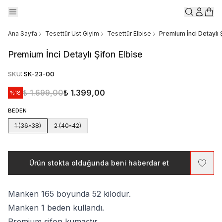
Ana Sayfa
Tesettür Üst Giyim
Tesettür Elbise
Premium İnci Detaylı 
Premium İnci Detaylı Şifon Elbise
SKU
:
SK-23-00
₺ 1.699,00
₺ 1.399,00
%
18
BEDEN
1 (36-38)
2 (40-42)
Ürün stokta olduğunda beni haberdar et
Manken 165 boyunda 52 kilodur.
Manken 1 beden kullandı.
Premium şifon kumaştır.