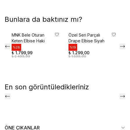
Bunlara da baktınız mı?
MNK Bele Oturan
Özel Seri Parçalı
Ar
Keten Elbise Haki
Drape Elbise Siyah
Ke
%
28
%
19
%
₺ 1.799,99
₺ 1.299,00
₺ 
₺ 2.499,99
₺ 1.599,00
₺ 
En son görüntüledikleriniz
ÖNE ÇIKANLAR