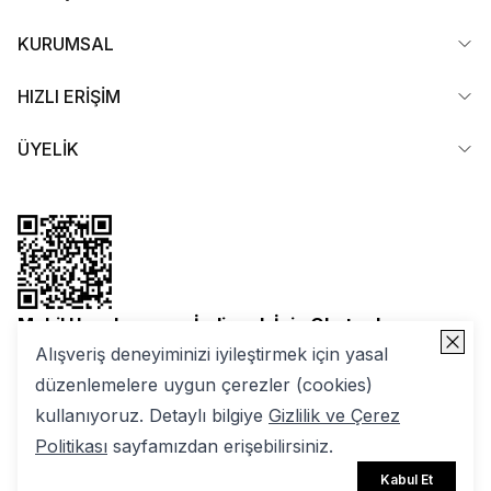
KURUMSAL
HIZLI ERİŞİM
ÜYELİK
Mobil Uygulamamızı İndirmek İçin Okutun!
Alışveriş deneyiminizi iyileştirmek için yasal
düzenlemelere uygun çerezler (cookies)
kullanıyoruz. Detaylı bilgiye
Gizlilik ve Çerez
Politikası
sayfamızdan erişebilirsiniz.
2025 Nuuwears. Tüm Hakları Saklıdır | ikas E-ticaret
Kabul Et