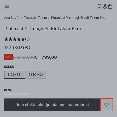
Ana Sayfa
Tesettür Takım
Pinterest Yırtmaçlı Etekli Takım Ekru
Pinterest Yırtmaçlı Etekli Takım Ekru
(
5
)
SKU
:
SK-273-02
₺ 2.499,00
₺ 1.799,00
%
28
BEDEN
1 (36-38)
2 (40-42)
RENK
Ürün stokta olduğunda beni haberdar et