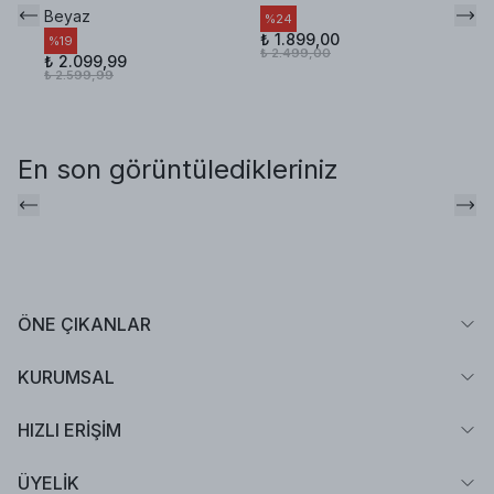
Beyaz
%
24
%
₺ 1.899,00
₺ 
%
19
₺ 2.499,00
₺ 
₺ 2.099,99
₺ 2.599,99
En son görüntüledikleriniz
ÖNE ÇIKANLAR
KURUMSAL
HIZLI ERİŞİM
ÜYELİK