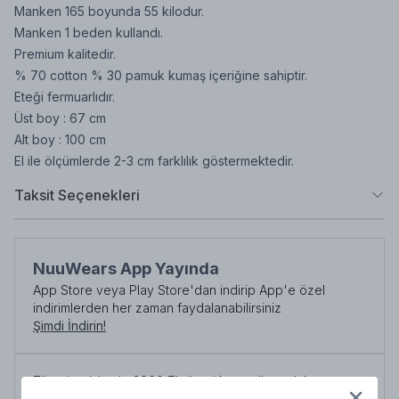
Manken 165 boyunda 55 kilodur.
Manken 1 beden kullandı.
Premium kalitedir.
% 70 cotton % 30 pamuk kumaş içeriğine sahiptir.
Eteği fermuarlıdır.
Üst boy : 67 cm
Alt boy : 100 cm
El ile ölçümlerde 2-3 cm farklılık göstermektedir.
Taksit Seçenekleri
NuuWears App Yayında
App Store veya Play Store'dan indirip App'e özel
indirimlerden her zaman faydalanabilirsiniz
Şimdi İndirin!
Tüm siparişlerde 3000 TL üzeri
kargo ücretsiz!