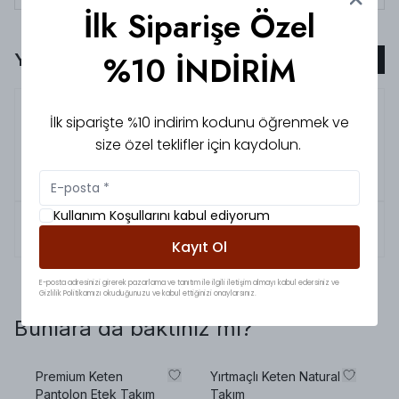
İlk Siparişe Özel
Yorumlar
%10 İNDİRİM
Yorum Ekle
5.0
Merve
A.
İlk siparişte %10 indirim kodunu öğrenmek ve
Çok güzel.
size özel teklifler için kaydolun.
Aşırı beğendim uzun süredir almak istediğim bir
takımdı.Teşekkürler🌸
Kullanım Koşullarını kabul ediyorum
5.0
Seda
K.
Kayıt Ol
E-posta adresinizi girerek pazarlama ve tanıtım ile ilgili iletişim almayı kabul edersiniz ve
Gizlilik Politikamızı okuduğunuzu ve kabul ettiğinizi onaylarsınız.
Bunlara da baktınız mı?
Premium Keten
Yırtmaçlı Keten Natural
Pi
Pantolon Etek Takım
Takım
Ta