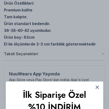
Ürün Özellikleri:
Premium kalite
Tam kalıptır.
Ürün standart bedendir.
36-38-40-42 uyumludur.
Ürün boy: 63cm
El ile ölçümlerde 2-3 cm farklılık göstermektedir
Taksit Seçenekleri
NuuWears App Yayında
App Store veya Play Store'dan indirip App'e özel
indirimlerden her zaman faydalanabilirsiniz
Şimdi İndirin!
İlk Siparişe Özel
%10 İNDİRİM
Tüm siparişlerde 3000 TL üzeri
kargo ücretsiz!