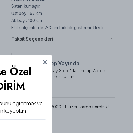
Saten kumaştır.
Üst boy : 67 cm
Alt boy : 100 cm
El ile ölçümlerde 2-3 cm farklılık göstermektedir.
Taksit Seçenekleri
NuuWears App Yayında
şe Özel
App Store veya Play Store'dan indirip App'e
özel indirimlerden her zaman
DİRİM
faydalanabilirsiniz
Şimdi İndirin!
 kodunu öğrenmek ve
Tüm siparişlerde 3000 TL üzeri
kargo ücretsiz!
için kaydolun.