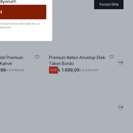
ediyorum
Yorum Ekle
l
li iletişim almayı kabul edersiniz ve
aylarsınız.
del Premium
Premium Keten Anvelop Etek
 Kahve
Takım Bordo
,99
₺ 1.699,00
₺ 2.599,99
₺ 2.099,00
%
19