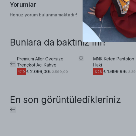
Yorumlar
Henüz yorum bulunmamaktadır!
Bunlara da baktınız mı?
Premium Aller Oversize
MNK Keten Pantolon
Trençkot Acı Kahve
Haki
₺ 2.099,00
₺ 1.699,99
₺ 2.599,00
₺ 2.2
%
19
%
26
En son görüntüledikleriniz