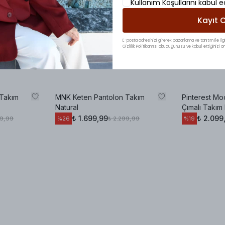
Kullanım Koşullarını kabul 
Kayıt O
E-posta adresinizi girerek pazarlama ve tanıtım ile ilgi
Gizlilik Politikamızı okuduğunuzu ve kabul ettiğinizi on
 Takım
MNK Keten Pantolon Takım
Pinterest Mo
Natural
Çımalı Takım
₺ 1.699,99
₺ 2.099
99,99
₺ 2.299,99
%
26
%
19