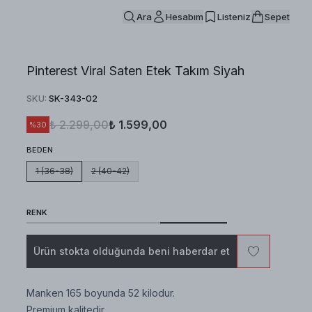
Ara
Hesabım
Listeniz
Sepet
Pinterest Viral Saten Etek Takım Siyah
SKU
:
SK-343-02
₺ 2.299,00
₺ 1.599,00
%
30
BEDEN
1 (36-38)
2 (40-42)
RENK
Ürün stokta olduğunda beni haberdar et
Manken 165 boyunda 52 kilodur.
Premium kalitedir.