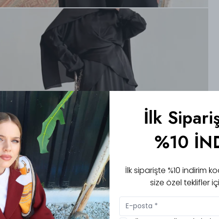
İlk Sipari
%10 İN
İlk siparişte %10 indirim
size özel teklifler 