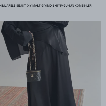
KIMLAR
ELBISE
ÜST GIYIM
ALT GIYIM
DIŞ GIYIM
GÜNÜN KOMBINLERI