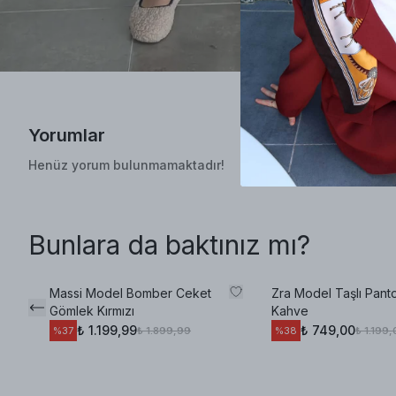
Yorumlar
Henüz yorum bulunmamaktadır!
Bunlara da baktınız mı?
Massi Model Bomber Ceket
Zra Model Taşlı Pant
Gömlek Kırmızı
Kahve
₺ 1.199,99
₺ 749,00
₺ 1.899,99
₺ 1.199
%
37
%
38