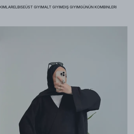
KIMLAR
ELBISE
ÜST GIYIM
ALT GIYIM
DIŞ GIYIM
GÜNÜN KOMBINLERI