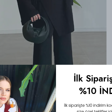
İlk Sipari
%10 İN
İlk siparişte %10 indirim
size özel teklifler 