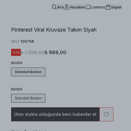
Ara
Hesabım
Listeniz
Sepet
Pinterest Viral Kruvaze Takım Siyah
SKU
:
120758
₺ 1.399,00
₺ 989,00
%
29
BEDEN
Standart Beden
BEDEN
Standart Beden
Ürün stokta olduğunda beni haberdar et