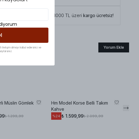
Tüm siparişlerde 3000 TL üzeri
kargo ücretsiz!
ediyorum
l
Yorum Ekle
li iletişim almayı kabul edersiniz ve
aylarsınız.
li Müslin Gömlek
Hm Model Korse Belli Takım
Mass
Kahve
Takı
,99
₺ 1.599,99
₺ 1.299,99
₺ 2.099,99
%
24
%
27