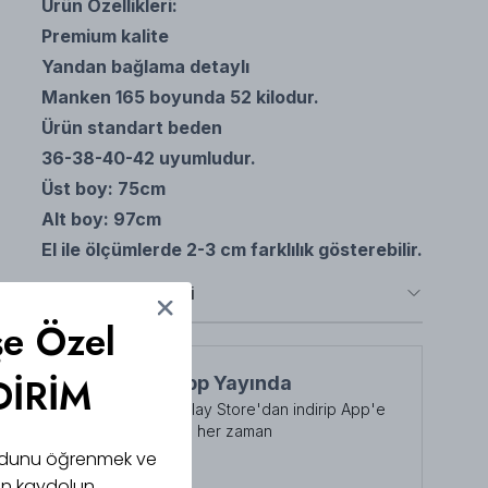
Ürün Özellikleri:
Premium kalite
Yandan bağlama detaylı
Manken 165 boyunda 52 kilodur.
Ürün standart beden
36-38-40-42 uyumludur.
Üst boy: 75cm
Alt boy: 97cm
El ile ölçümlerde 2-3 cm farklılık gösterebilir.
Taksit Seçenekleri
şe Özel
DİRİM
NuuWears App Yayında
App Store veya Play Store'dan indirip App'e
özel indirimlerden her zaman
faydalanabilirsiniz
 kodunu öğrenmek ve
Şimdi İndirin!
için kaydolun.