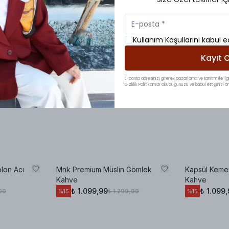
Kullanım Koşullarını kabul 
Kayıt O
E-posta adresinizi girerek pazarlama ve tanıtım ile ilgi
Gizlilik Politikamızı okuduğunuzu ve kabul ettiğinizi on
olon Acı
Mnk Premium Müslin Gömlek
Kapsül Kemer
Kahve
Kahve
₺ 1.099,99
₺ 1.099
,00
₺ 1.299,99
%
15
%
15