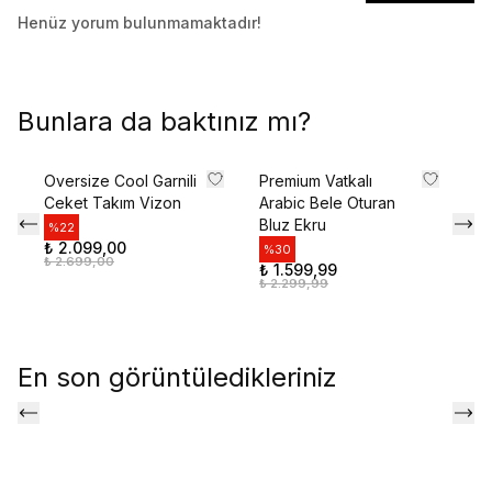
Henüz yorum bulunmamaktadır!
Bunlara da baktınız mı?
Oversize Cool Garnili
Premium Vatkalı
Ar
Ceket Takım Vizon
Arabic Bele Oturan
Bl
Bluz Ekru
%
22
%
₺ 2.099,00
₺ 
%
30
₺ 2.699,00
₺ 
₺ 1.599,99
₺ 2.299,99
En son görüntüledikleriniz