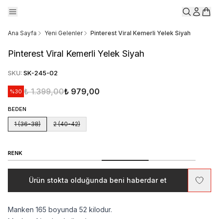
Ana Sayfa
Yeni Gelenler
Pinterest Viral Kemerli Yelek Siyah
Pinterest Viral Kemerli Yelek Siyah
SKU
:
SK-245-02
₺ 1.399,00
₺ 979,00
%
30
BEDEN
1 (36-38)
2 (40-42)
RENK
Ürün stokta olduğunda beni haberdar et
Manken 165 boyunda 52 kilodur.