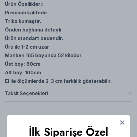
Ürün Özellikleri:
Premium kalitede
Triko kumaştır.
Önden bağlama detaylı
Ürün standart bedendir.
Ürü ile 1-2 cm uzar
Manken 165 boyunda 52 kilodur.
Üst boy: 60cm
Alt boy: 100cm
El ile ölçümlerde 2-3 cm farklılık gösterebilir.
Taksit Seçenekleri
NuuWears App Yayında
App Store veya Play Store'dan indirip App'e özel
İlk Siparişe Özel
indirimlerden her zaman faydalanabilirsiniz