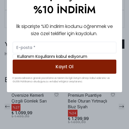
Şimdi İndirin!
%10 İNDİRİM
Tüm siparişlerde 3000 TL üzeri
kargo ücretsiz!
İlk siparişte %10 indirim kodunu öğrenmek ve
size özel teklifler için kaydolun.
Yorumlar
Yorum Ekle
Henüz yorum bulunmamaktadır!
Kullanım Koşullarını kabul ediyorum
Kayıt Ol
Bunlara da baktınız mı?
E-posta adresinizi girerek pazarlama ve tanıtım ile ilgili iletişim almayı kabul edersiniz ve
Gizlilik Politikamızı okuduğunuzu ve kabul ettiğinizi onaylarsınız.
Oversize Kemerli
Premium Puantiye
Pi
Çizgili Gömlek Sarı
Bele Oturan Yırtmaçlı
Ki
Bluz Siyah
%
27
%
₺ 1.099,99
₺ 
%
24
₺ 1.499,99
₺ 
₺ 1.299,99
₺ 1.699,99