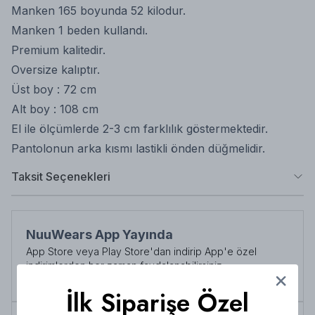
Manken 165 boyunda 52 kilodur.
Manken 1 beden kullandı.
Premium kalitedir.
Oversize kalıptır.
Üst boy : 72 cm
Alt boy : 108 cm
El ile ölçümlerde 2-3 cm farklılık göstermektedir.
Pantolonun arka kısmı lastikli önden düğmelidir.
Taksit Seçenekleri
NuuWears App Yayında
App Store veya Play Store'dan indirip App'e özel
indirimlerden her zaman faydalanabilirsiniz
Şimdi İndirin!
İlk Siparişe Özel