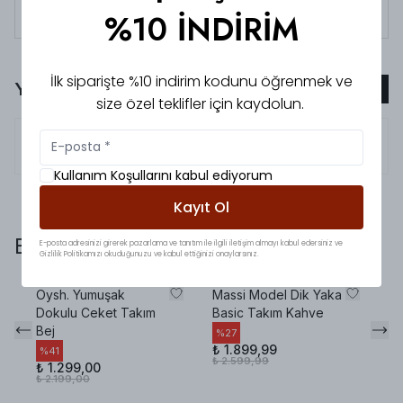
Tüm siparişlerde 3000 TL üzeri
kargo ücretsiz!
%10 İNDİRİM
İlk siparişte %10 indirim kodunu öğrenmek ve
Yorumlar
Yorum Ekle
size özel teklifler için kaydolun.
5.0
Evin
T.
Kullanım Koşullarını kabul ediyorum
Kayıt Ol
Bunlara da baktınız mı?
E-posta adresinizi girerek pazarlama ve tanıtım ile ilgili iletişim almayı kabul edersiniz ve
Gizlilik Politikamızı okuduğunuzu ve kabul ettiğinizi onaylarsınız.
Oysh. Yumuşak
Massi Model Dik Yaka
Pr
Dokulu Ceket Takım
Basic Takım Kahve
Ot
Bej
%
27
%
₺ 1.899,99
₺ 
%
41
₺ 2.599,99
₺ 
₺ 1.299,00
₺ 2.199,00