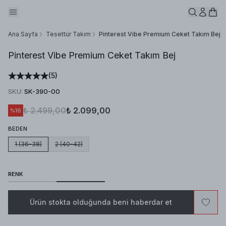
Ana Sayfa
Tesettür Takım
Pinterest Vibe Premium Ceket Takım Bej
Pinterest Vibe Premium Ceket Takım Bej
(
5
)
SKU
:
SK-390-00
₺ 2.499,00
₺ 2.099,00
%
16
BEDEN
1 (36-38)
2 (40-42)
RENK
Ürün stokta olduğunda beni haberdar et