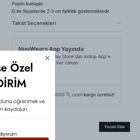
Poplin kumaştır.
El ile ölçümlerde 2-3 cm farklılık göstermektedir.
Taksit Seçenekleri
NuuWears App Yayında
App Store veya Play Store'dan indirip App'e
şe Özel
özel indirimlerden her zaman
faydalanabilirsiniz
Şimdi İndirin!
DİRİM
Tüm siparişlerde 3000 TL üzeri
kargo ücretsiz!
 kodunu öğrenmek ve
için kaydolun.
Yorum Ekle
ediyorum