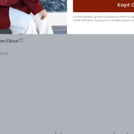
Kayıt O
E-posta adresinizi girerek pazarlama ve tanıtım ile ilgi
Gizlilik Politikamızı okuduğunuzu ve kabul ettiğinizi on
eri Elbise
99,99