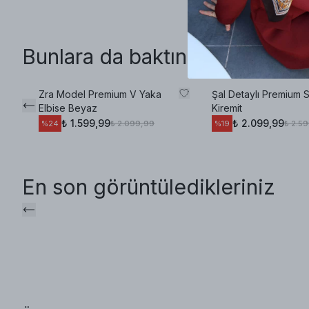
Bunlara da baktınız mı?
Zra Model Premium V Yaka
Şal Detaylı Premium S
Elbise Beyaz
Kiremit
₺ 1.599,99
₺ 2.099,99
₺ 2.099,99
₺ 2.5
%
24
%
19
En son görüntüledikleriniz