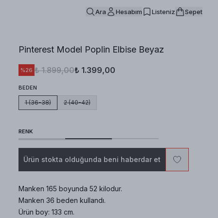
Ara
Hesabım
Listeniz
Sepet
Pinterest Model Poplin Elbise Beyaz
₺ 1.899,00
₺ 1.399,00
%
26
BEDEN
1 (36-38)
2 (40-42)
RENK
Ürün stokta olduğunda beni haberdar et
Manken 165 boyunda 52 kilodur.
Manken 36 beden kullandı.
Ürün boy: 133 cm.