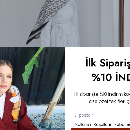
İlk Sipari
%10 İN
İlk siparişte %10 indirim
size özel teklifler 
Kullanım Koşullarını kabul 