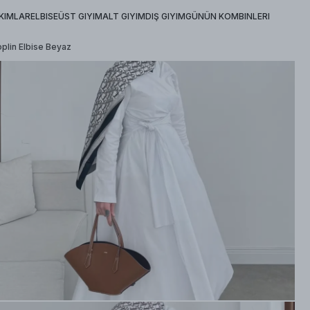
KIMLAR
ELBISE
ÜST GIYIM
ALT GIYIM
DIŞ GIYIM
GÜNÜN KOMBINLERI
plin Elbise Beyaz