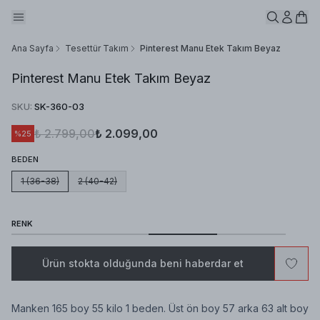
Ana Sayfa
Tesettür Takım
Pinterest Manu Etek Takım Beyaz
Pinterest Manu Etek Takım Beyaz
SKU
:
SK-360-03
₺ 2.799,00
₺ 2.099,00
%
25
BEDEN
1 (36-38)
2 (40-42)
RENK
Ürün stokta olduğunda beni haberdar et
Manken 165 boy 55 kilo 1 beden. Üst ön boy 57 arka 63 alt boy