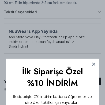
90 cm. El ile ölçümlerde 2-3 cm fark etmektedir.
Taksit Seçenekleri
NuuWears App Yayında
App Store veya Play Store'dan indirip App'e özel
indirimlerden her zaman faydalanabilirsiniz
Şimdi İndirin!
Tüm siparişlerde 3000 TL üzeri
kargo ücretsiz!
İlk Siparişe Özel
%10 İNDİRİM
Yorumlar
Yorum Ekle
Henüz yorum bulunmamaktadır!
İlk siparişte %10 indirim kodunu öğrenmek ve
size özel teklifler için kaydolun.