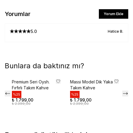
Yorumlar
Yorum Ekle
5.0
Hatice
B.
Bunlara da baktınız mı?
Premium Seri Oysh.
Massi Model Dik Yaka
Ke
Fırfırlı Takım Kahve
Takım Kahve
Ta
%
25
%
25
%
₺ 1.799,00
₺ 1.799,00
₺ 
₺ 2.399,00
₺ 2.399,00
₺ 