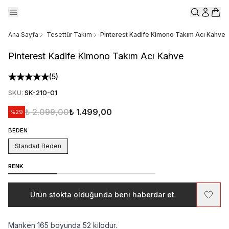
Ana Sayfa
Tesettür Takım
Pinterest Kadife Kimono Takım Acı Kahve
Pinterest Kadife Kimono Takım Acı Kahve
(
5
)
SKU
:
SK-210-01
₺ 2.099,00
₺ 1.499,00
%
29
BEDEN
Standart Beden
RENK
Ürün stokta olduğunda beni haberdar et
Manken 165 boyunda 52 kilodur.