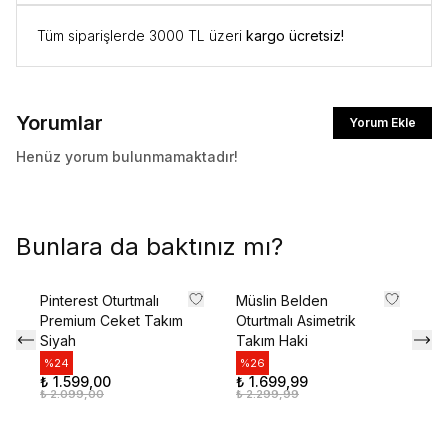
%10 İNDİRİM
Tüm siparişlerde 3000 TL üzeri
kargo ücretsiz!
İlk siparişte %10 indirim kodunu öğrenmek ve
size özel teklifler için kaydolun.
Yorumlar
Yorum Ekle
Henüz yorum bulunmamaktadır!
Kullanım Koşullarını kabul ediyorum
Kayıt Ol
Bunlara da baktınız mı?
E-posta adresinizi girerek pazarlama ve tanıtım ile ilgili iletişim almayı kabul edersiniz ve
Gizlilik Politikamızı okuduğunuzu ve kabul ettiğinizi onaylarsınız.
Pinterest Oturtmalı
Müslin Belden
Fr
Premium Ceket Takım
Oturtmalı Asimetrik
Ta
Siyah
Takım Haki
%
₺ 
%
24
%
26
₺ 
₺ 1.599,00
₺ 1.699,99
₺ 2.099,00
₺ 2.299,99