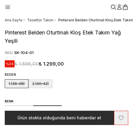
Ana Sayfa
Tesettür Takım
Pinterest Belden Oturtmalı Kloş Etek Takım
Pinterest Belden Oturtmalı Kloş Etek Takım Yağ
Yeşili
SKU
:
SK-104-01
₺ 1.699,00
₺ 1.299,00
%
24
BEDEN
1 (36-38)
2 (40-42)
RENK
Ürün stokta olduğunda beni haberdar et