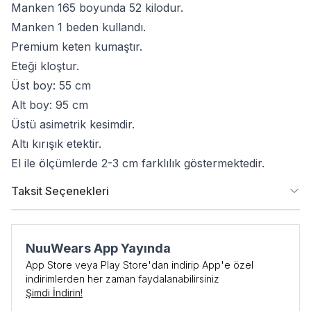
Manken 165 boyunda 52 kilodur.
Manken 1 beden kullandı.
Premium keten kumaştır.
Eteği kloştur.
Üst boy: 55 cm
Alt boy: 95 cm
Üstü asimetrik kesimdir.
Altı kırışık etektir.
El ile ölçümlerde 2-3 cm farklılık göstermektedir.
Taksit Seçenekleri
NuuWears App Yayında
App Store veya Play Store'dan indirip App'e özel
İlk Siparişe Özel
indirimlerden her zaman faydalanabilirsiniz
Şimdi İndirin!