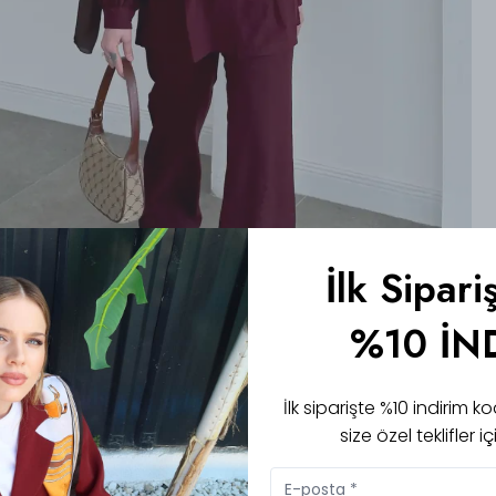
İlk Sipari
%10 İN
İlk siparişte %10 indirim
size özel teklifler 