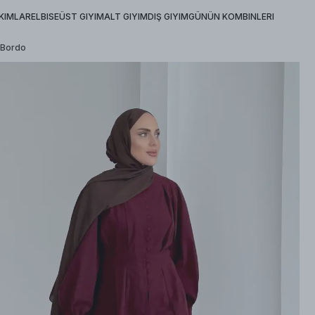
KIMLAR
ELBISE
ÜST GIYIM
ALT GIYIM
DIŞ GIYIM
GÜNÜN KOMBINLERI
 Bordo