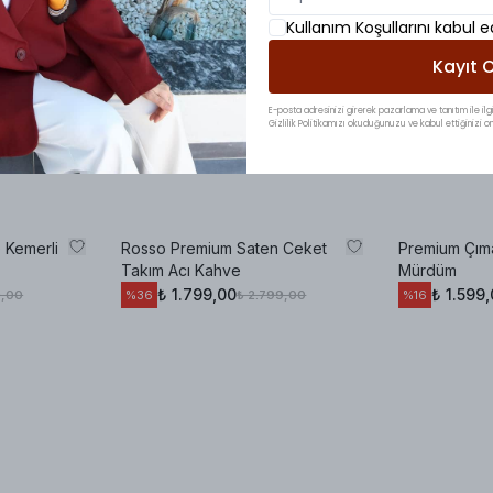
Kullanım Koşullarını kabul 
Kayıt O
E-posta adresinizi girerek pazarlama ve tanıtım ile ilgi
Gizlilik Politikamızı okuduğunuzu ve kabul ettiğinizi on
 Kemerli
Rosso Premium Saten Ceket
Premium Çıma
Takım Acı Kahve
Mürdüm
₺ 1.799,00
₺ 1.599
9,00
₺ 2.799,00
%
36
%
16