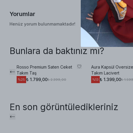
Yorumlar
Henüz yorum bulunmamaktadır!
Bunlara da baktınız mı?
Rosso Premium Saten Ceket
Aura Kapsül Oversize
Takım Taş
Takım Lacivert
₺ 1.799,00
₺ 1.399,00
₺ 2.399,00
₺ 1.59
%
25
%
13
En son görüntüledikleriniz