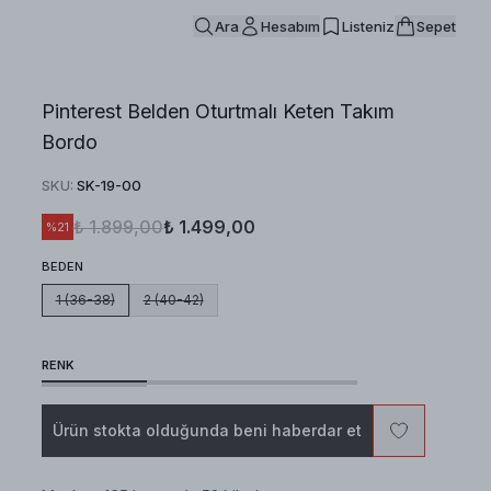
Ara
Hesabım
Listeniz
Sepet
Pinterest Belden Oturtmalı Keten Takım
Bordo
SKU
:
SK-19-00
₺ 1.899,00
₺ 1.499,00
%
21
BEDEN
1 (36-38)
2 (40-42)
RENK
Ürün stokta olduğunda beni haberdar et