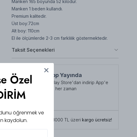
Manken 165 boyunda 52 kilodur.
Manken 1 beden kullandı.
Premium kalitedir.
Üst boy:72cm
Alt boy: 110cm
El ile ölçümlerde 2-3 cm farklılık göstermektedir.
Taksit Seçenekleri
NuuWears App Yayında
şe Özel
App Store veya Play Store'dan indirip App'e
özel indirimlerden her zaman
DİRİM
faydalanabilirsiniz
Şimdi İndirin!
 kodunu öğrenmek ve
için kaydolun.
Tüm siparişlerde 3000 TL üzeri
kargo ücretsiz!