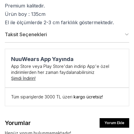
Premium kalitedir.
Ürün boy : 135cm
El ile ölçümlerde 2-3 cm farklılık göstermektedir.
Taksit Seçenekleri
NuuWears App Yayında
App Store veya Play Store'dan indirip App'e özel
indirimlerden her zaman faydalanabilirsiniz
Şimdi İndirin!
İlk Siparişe Özel
Tüm siparişlerde 3000 TL üzeri
kargo ücretsiz!
%10 İNDİRİM
Yorumlar
Yorum Ekle
İlk siparişte %10 indirim kodunu öğrenmek ve
Henüz yorum bulunmamaktadır!