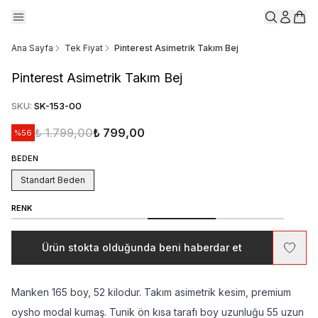
Ana Sayfa
Tek Fiyat
Pinterest Asimetrik Takım Bej
Pinterest Asimetrik Takım Bej
SKU
:
SK-153-00
₺ 1.799,00
₺ 799,00
%
56
BEDEN
Standart Beden
RENK
Ürün stokta olduğunda beni haberdar et
Manken 165 boy, 52 kilodur. Takım asimetrik kesim, premium
oysho modal kumaş. Tunik ön kısa tarafı boy uzunluğu 55 uzun