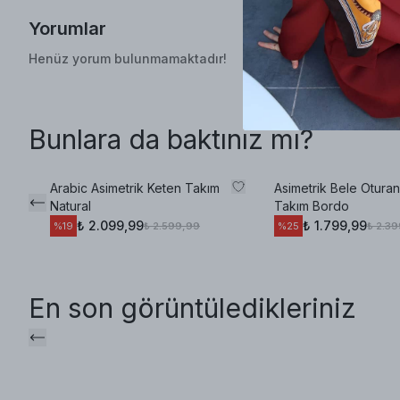
Yorumlar
Henüz yorum bulunmamaktadır!
Bunlara da baktınız mı?
Arabic Asimetrik Keten Takım
Asimetrik Bele Otura
Natural
Takım Bordo
₺ 2.099,99
₺ 1.799,99
₺ 2.599,99
₺ 2.3
%
19
%
25
En son görüntüledikleriniz