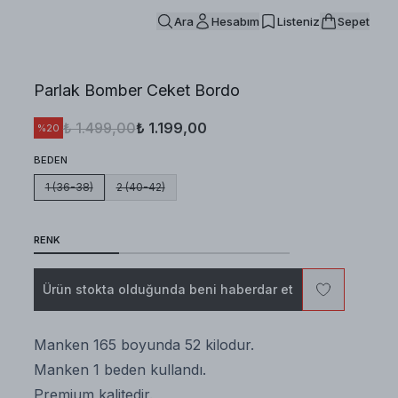
Ara
Hesabım
Listeniz
Sepet
Parlak Bomber Ceket Bordo
₺ 1.499,00
₺ 1.199,00
%
20
BEDEN
1 (36-38)
2 (40-42)
RENK
Ürün stokta olduğunda beni haberdar et
Manken 165 boyunda 52 kilodur.
Manken 1 beden kullandı.
Premium kalitedir.