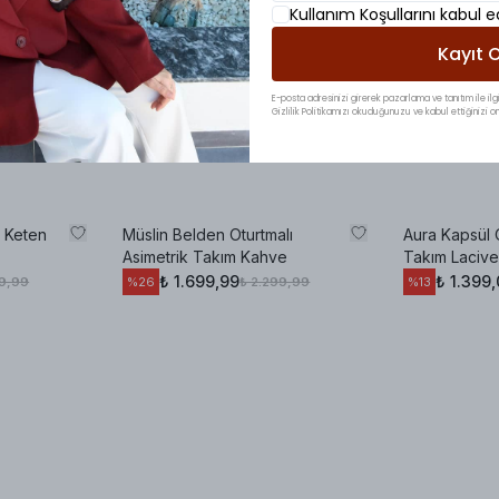
Kullanım Koşullarını kabul 
Kayıt O
E-posta adresinizi girerek pazarlama ve tanıtım ile ilgi
Gizlilik Politikamızı okuduğunuzu ve kabul ettiğinizi on
n Keten
Müslin Belden Oturtmalı
Aura Kapsül 
Asimetrik Takım Kahve
Takım Lacive
₺ 1.699,99
₺ 1.399
99,99
₺ 2.299,99
%
26
%
13