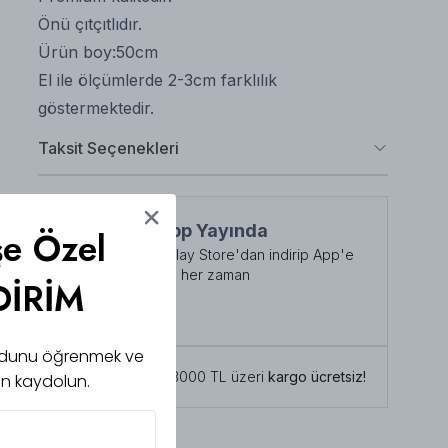
Önü çıtçıtlıdır.
Ürün boy:50cm
El ile ölçümlerde 2-3cm farklılık
göstermektedir.
Taksit Seçenekleri
NuuWears App Yayında
şe Özel
App Store veya Play Store'dan indirip App'e
özel indirimlerden her zaman
DİRİM
faydalanabilirsiniz
Şimdi İndirin!
 kodunu öğrenmek ve
Tüm siparişlerde 3000 TL üzeri
kargo ücretsiz!
için kaydolun.