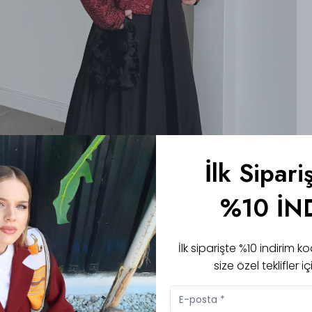
İlk Sipari
%10 İN
İlk siparişte %10 indirim
size özel teklifler 