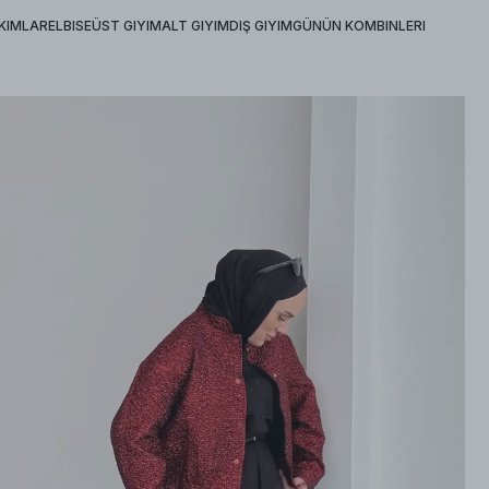
KIMLAR
ELBISE
ÜST GIYIM
ALT GIYIM
DIŞ GIYIM
GÜNÜN KOMBINLERI