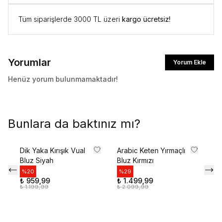
Tüm siparişlerde 3000 TL üzeri
kargo ücretsiz!
Yorumlar
Yorum Ekle
Henüz yorum bulunmamaktadır!
Bunlara da baktınız mı?
Dik Yaka Kırışık Vual
Arabic Keten Yırmaçlı
Mu
Bluz Siyah
Bluz Kırmızı
Ka
Kı
%
20
%
29
₺ 959,99
₺ 1.499,99
%
₺ 1.199,99
₺ 2.099,99
₺ 
₺ 