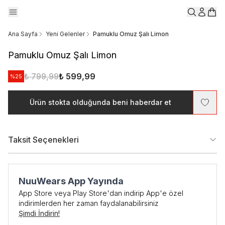
Ana Sayfa
Yeni Gelenler
Pamuklu Omuz Şalı Limon
Pamuklu Omuz Şalı Limon
₺ 799,99
₺ 599,99
%
25
Ürün stokta olduğunda beni haberdar et
Taksit Seçenekleri
NuuWears App Yayında
App Store veya Play Store'dan indirip App'e özel
indirimlerden her zaman faydalanabilirsiniz
Şimdi İndirin!