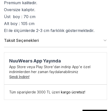
Premium kalitedir.
Oversize kalıptır.
Üst boy : 70 cm
Alt boy : 105 cm
El ile ölçümlerde 2-3 cm farklılık göstermektedir.
Taksit Seçenekleri
NuuWears App Yayında
App Store veya Play Store'dan indirip App'e özel
indirimlerden her zaman faydalanabilirsiniz
Şimdi İndirin!
İlk Siparişe Özel
Tüm siparişlerde 3000 TL üzeri
kargo ücretsiz!
%10 İNDİRİM