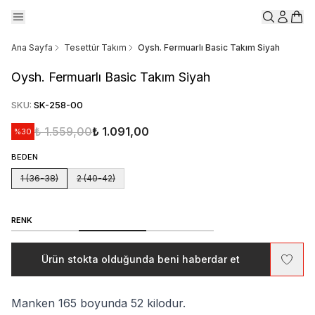
Ana Sayfa
Tesettür Takım
Oysh. Fermuarlı Basic Takım Siyah
Oysh. Fermuarlı Basic Takım Siyah
SKU
:
SK-258-00
₺ 1.559,00
₺ 1.091,00
%
30
BEDEN
1 (36-38)
2 (40-42)
RENK
Ürün stokta olduğunda beni haberdar et
Manken 165 boyunda 52 kilodur.