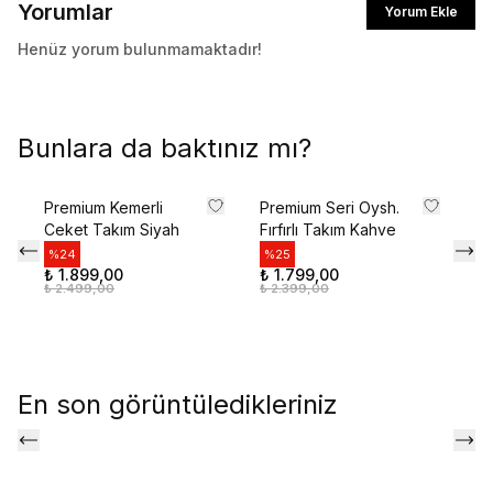
Yorumlar
Yorum Ekle
İlk siparişte %10 indirim kodunu öğrenmek ve
size özel teklifler için kaydolun.
Henüz yorum bulunmamaktadır!
Kullanım Koşullarını kabul ediyorum
Bunlara da baktınız mı?
Kayıt Ol
Premium Kemerli
Premium Seri Oysh.
Te
E-posta adresinizi girerek pazarlama ve tanıtım ile ilgili iletişim almayı kabul edersiniz ve
Ceket Takım Siyah
Fırfırlı Takım Kahve
Ta
Gizlilik Politikamızı okuduğunuzu ve kabul ettiğinizi onaylarsınız.
%
24
%
25
%
₺ 1.899,00
₺ 1.799,00
₺ 
₺ 2.499,00
₺ 2.399,00
₺ 
En son görüntüledikleriniz