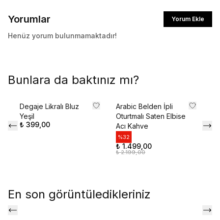
Yorumlar
Yorum Ekle
Henüz yorum bulunmamaktadır!
Bunlara da baktınız mı?
Degaje Likralı Bluz
Arabic Belden İpli
Ga
Yeşil
Oturtmalı Saten Elbise
Pa
₺ 399,00
Acı Kahve
Sa
%
32
%
₺ 1.499,00
₺ 
₺ 2.199,00
₺ 
En son görüntüledikleriniz