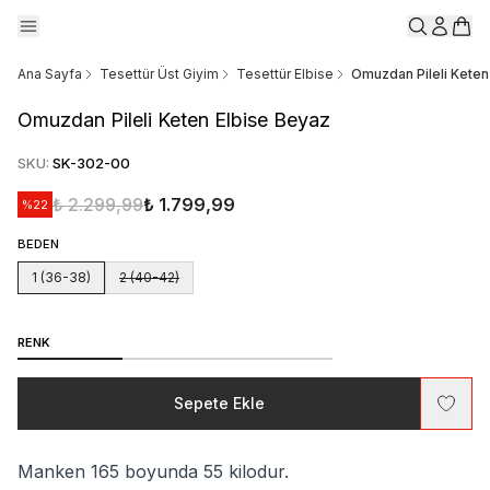
Ana Sayfa
Tesettür Üst Giyim
Tesettür Elbise
Omuzdan Pileli Keten
Omuzdan Pileli Keten Elbise Beyaz
SKU
:
SK-302-00
₺ 2.299,99
₺ 1.799,99
%
22
BEDEN
1 (36-38)
2 (40-42)
RENK
Sepete Ekle
Manken 165 boyunda 55 kilodur.