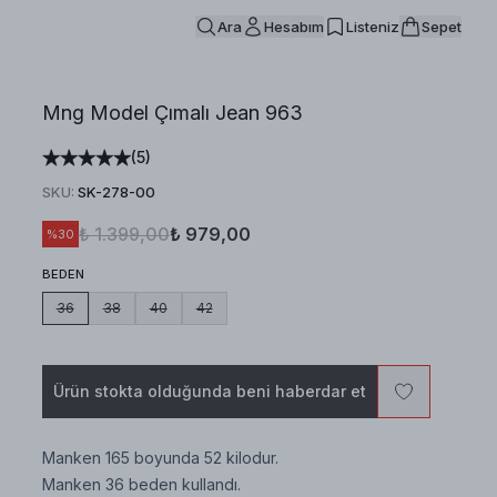
Ara
Hesabım
Listeniz
Sepet
Mng Model Çımalı Jean 963
(
5
)
SKU
:
SK-278-00
₺ 1.399,00
₺ 979,00
%
30
BEDEN
36
38
40
42
Ürün stokta olduğunda beni haberdar et
Manken 165 boyunda 52 kilodur.
Manken 36 beden kullandı.