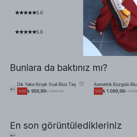
5.0
5.0
Bunlara da baktınız mı?
Dik Yaka Kırışık Vual Bluz Taş
Asimetrik Büzgülü Bl
₺ 959,99
₺ 1.099,99
₺ 1.199,99
₺ 1.39
%
20
%
21
En son görüntüledikleriniz