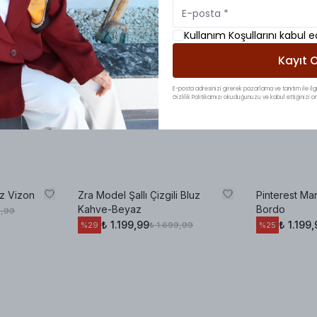
Kullanım Koşullarını kabul 
Kayıt O
E-posta adresinizi girerek pazarlama ve tanıtım ile ilgi
Gizlilik Politikamızı okuduğunuzu ve kabul ettiğinizi on
uz Vizon
Zra Model Şallı Çizgili Bluz
Pinterest Ma
Kahve-Beyaz
Bordo
9,99
₺ 1.199,99
₺ 1.199,
₺ 1.699,99
%
29
%
25