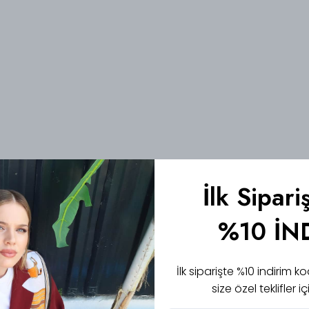
İlk Sipari
%10 İN
İlk siparişte %10 indirim
size özel teklifler 