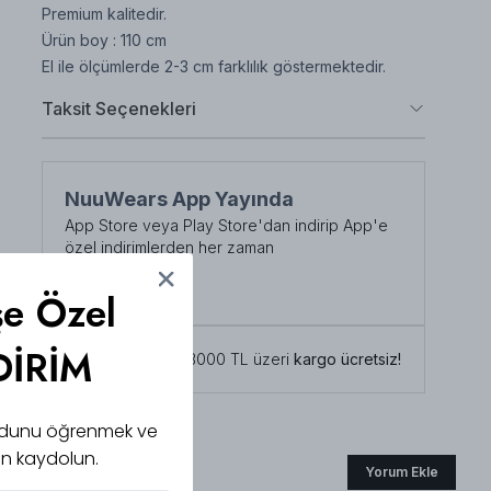
Premium kalitedir.
Ürün boy : 110 cm
El ile ölçümlerde 2-3 cm farklılık göstermektedir.
Taksit Seçenekleri
NuuWears App Yayında
App Store veya Play Store'dan indirip App'e
özel indirimlerden her zaman
faydalanabilirsiniz
Şimdi İndirin!
şe Özel
DİRİM
Tüm siparişlerde 3000 TL üzeri
kargo ücretsiz!
 kodunu öğrenmek ve
için kaydolun.
Yorum Ekle