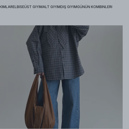
KIMLAR
ELBISE
ÜST GIYIM
ALT GIYIM
DIŞ GIYIM
GÜNÜN KOMBINLERI