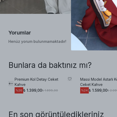
Yorumlar
Henüz yorum bulunmamaktadır!
Bunlara da baktınız mı?
Premium Kol Detay Ceket
Massi Model Astarlı 
Kahve
Ceket Kahve
₺ 1.399,00
₺ 1.599,00
₺ 1.899,00
₺ 2.0
%
26
%
24
En son görüntüledikleriniz