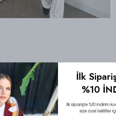
İlk Sipari
%10 İN
İlk siparişte %10 indirim
size özel teklifler 