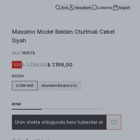
Ara
Hesabım
Listeniz
Sepet
Massimo Model Belden Oturtmalı Ceket
Siyah
SKU
:
151575
₺ 1.799,00
₺ 1.199,00
%
33
BEDEN
2 (38-40)
Standart Beden ( 1 )
RENK
Ürün stokta olduğunda beni haberdar et