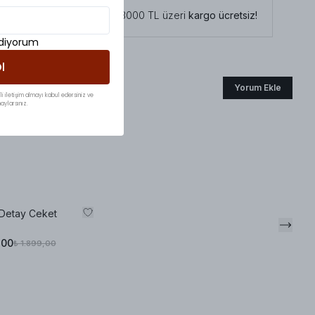
Tüm siparişlerde 3000 TL üzeri
kargo ücretsiz!
ediyorum
l
Yorum Ekle
li iletişim almayı kabul edersiniz ve
aylarsınız.
 Detay Ceket
,00
₺ 1.899,00