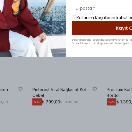
Kullanım Koşullarını kabul 
Kayıt O
E-posta adresinizi girerek pazarlama ve tanıtım ile ilgi
Gizlilik Politikamızı okuduğunuzu ve kabul ettiğinizi on
Keten
Pinterest Viral Bağlamalı Kot
Premium Kol
Ceket
Bordo
₺ 799,00
₺ 1.399
99,00
₺ 1.499,00
%
47
%
26