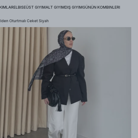
KIMLAR
ELBISE
ÜST GIYIM
ALT GIYIM
DIŞ GIYIM
GÜNÜN KOMBINLERI
den Oturtmalı Ceket Siyah