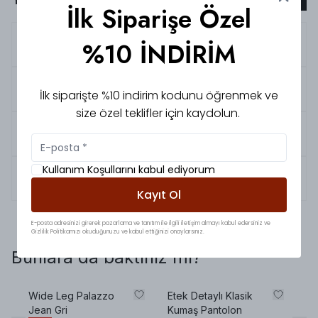
İlk Siparişe Özel
5.0
Dicle
S.
%10 İNDİRİM
5.0
Edanur
D.
İlk siparişte %10 indirim kodunu öğrenmek ve
size özel teklifler için kaydolun.
5.0
Dilan
K.
Kullanım Koşullarını kabul ediyorum
5.0
Asya
Ö.
Kayıt Ol
E-posta adresinizi girerek pazarlama ve tanıtım ile ilgili iletişim almayı kabul edersiniz ve
Gizlilik Politikamızı okuduğunuzu ve kabul ettiğinizi onaylarsınız.
Bunlara da baktınız mı?
Wide Leg Palazzo
Etek Detaylı Klasik
Pr
Jean Gri
Kumaş Pantolon
Bo