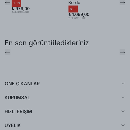
Bordo
%
30
%
₺ 979,00
₺ 
%
35
₺ 1.399,00
₺ 
₺ 1.099,00
₺ 1.699,00
En son görüntüledikleriniz
ÖNE ÇIKANLAR
KURUMSAL
HIZLI ERİŞİM
ÜYELİK