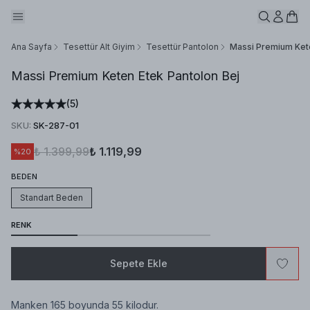
Ana Sayfa
Tesettür Alt Giyim
Tesettür Pantolon
Massi Premium Kete
Massi Premium Keten Etek Pantolon Bej
(
5
)
SKU
:
SK-287-01
₺ 1.399,99
₺ 1.119,99
%
20
BEDEN
Standart Beden
RENK
Sepete Ekle
Manken 165 boyunda 55 kilodur.