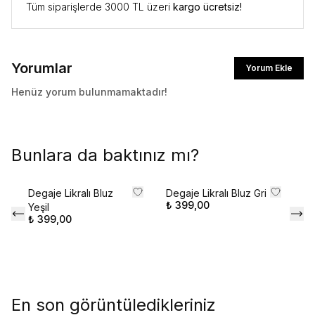
Tüm siparişlerde 3000 TL üzeri
kargo ücretsiz!
Yorumlar
Yorum Ekle
Henüz yorum bulunmamaktadır!
Bunlara da baktınız mı?
Degaje Likralı Bluz
Degaje Likralı Bluz Gri
Şa
₺ 399,00
Yeşil
Bl
₺ 399,00
%
₺ 
₺ 
En son görüntüledikleriniz